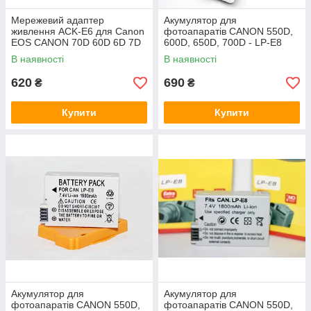
Мережевий адаптер
Акумулятор для
живлення ACK-E6 для Canon
фотоапаратів CANON 550D,
EOS CANON 70D 60D 6D 7D
600D, 650D, 700D - LP-E8
5D Mark II, mark III- живлення
В наявності
В наявності
камери від мережі
620
690
₴
₴
Купити
Купити
Акумулятор для
Акумулятор для
фотоапаратів CANON 550D,
фотоапаратів CANON 550D,