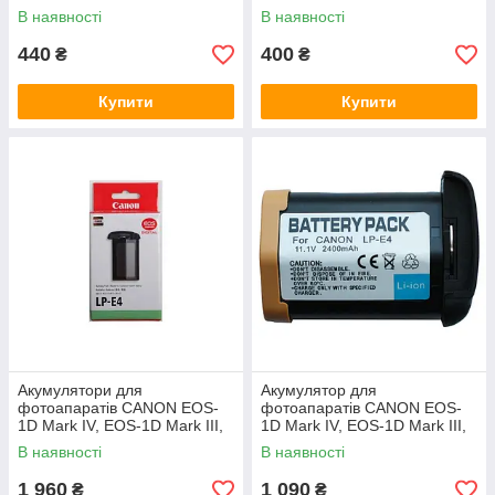
- BP-511a (аналог) - 1600 ma
- BP-511a (BP-511) - аналог -
В наявності
В наявності
1500 ma
440
400
₴
₴
Купити
Купити
Акумулятори для
Акумулятор для
фотоапаратів CANON EOS-
фотоапаратів CANON EOS-
1D Mark IV, EOS-1D Mark III,
1D Mark IV, EOS-1D Mark III,
EOS-1D C - LP-E4
EOS-1D C - LP-E4 аналог
В наявності
В наявності
2400 ма
1 960
1 090
₴
₴