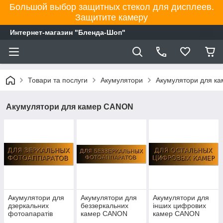
Большой выбор защитных стекол для дисплеев.
Защитите камеру
Интернет-магазин "Бленда-Шоп"
Товари та послуги
Акумулятори
Акумулятори для к
Акумулятори для камер CANON
Акумулятори для
Акумулятори для
Акумулятори для
дзеркальних
беззеркальних
інших цифрових
фотоапаратів
камер CANON
камер CANON
CANON