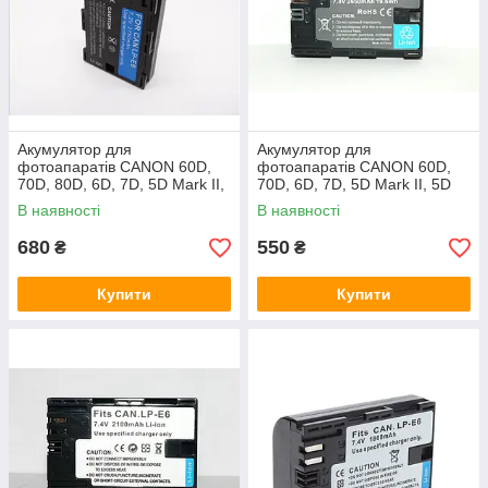
Акумулятор для
Акумулятор для
фотоапаратів CANON 60D,
фотоапаратів CANON 60D,
70D, 80D, 6D, 7D, 5D Mark II,
70D, 6D, 7D, 5D Mark II, 5D
5D Mark III - LP-E6 (LP-E6N) -
Mark III - LP-E6 (аналог) -
В наявності
В наявності
2750 ma
2650 ma
680
550
₴
₴
Купити
Купити