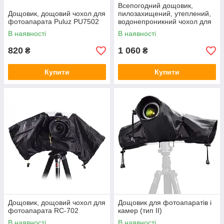
Всепогодний дощовик,
Дощовик, дощовий чохол для
пилозахищений, утеплений,
фотоапарата Puluz PU7502
водонепроникний чохол для
фотоапарата Puluz PU7503
В наявності
В наявності
820
1 060
₴
₴
Купити
Купити
Дощовик, дощовий чохол для
Дощовик для фотоапаратів і
фотоапарата RC-702
камер (тип II)
В наявності
В наявності