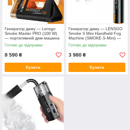
Генератор диму — Lensgo
Генератор диму — LENSGO
Smoke Master PRO (100 W)
Smoke S Mini Handheld Fog
— портативний дим-машина
Machine (SMOKE-S-Mini) —
для фото- та відеознімання
портативний дим-машина
Готово до відправки
Готово до відправки
(вбудований акумулятор)
для фото- та відеознімання
8 590
3 980
₴
₴
Купити
Купити