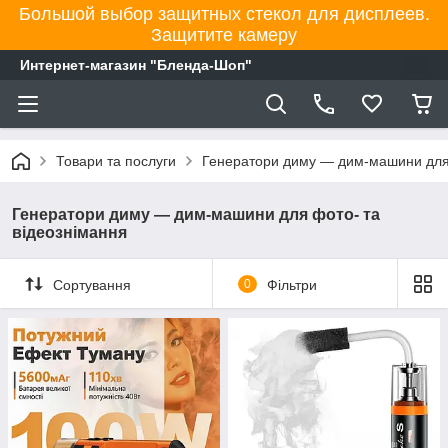
Большой выбор защитных стекол для дисплеев.
Защитите камеру
Интернет-магазин "Бленда-Шоп"
Товари та послуги
Генератори диму — дим-машини для 
Генератори диму — дим-машини для фото- та
відеознімання
Сортування
0
Фільтри