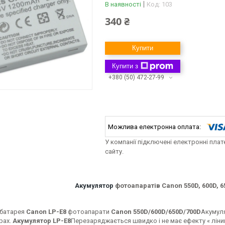
В наявності
Код:
103
340 ₴
Купити
Купити з
+380 (50) 472-27-99
У компанії підключені електронні пла
сайту.
Акумулятор
фотоапаратів Canon 550D, 600D, 65
 батарея
Canon LP-E8
фотоапарати
Canon 550D/600D/650D/700D
Акумуля
рах.
Акумулятор
LP-E8
Перезаряджається швидко і не має ефекту « лінив