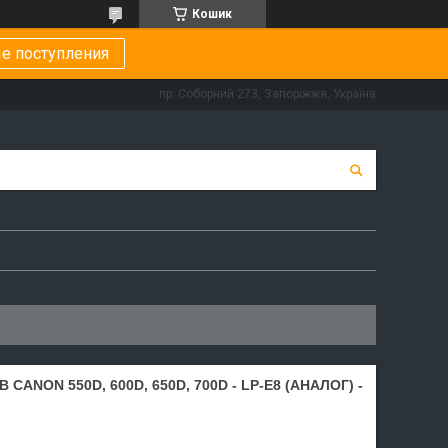
Кошик
е поступления
пр. Соборний 273, Запоріжжя, Україна
ANON 550D, 600D, 650D, 700D - LP-E8 (АНАЛОГ) -