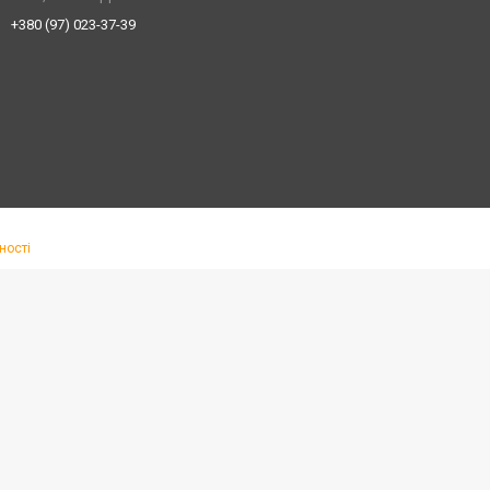
+380 (97) 023-37-39
ності