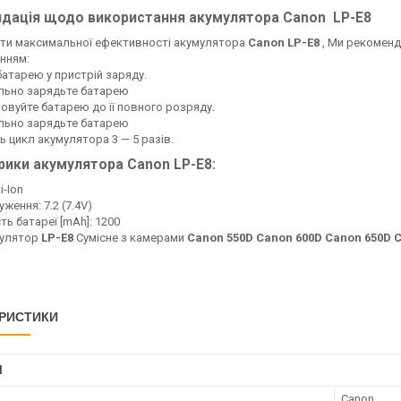
дація щодо використання акумулятора Canon
LP-E8
ти максимальної ефективності акумулятора
Canon LP-E8
, Ми рекоменд
нням:
батарею у пристрій заряду.
льно зарядьте батарею
овуйте батарею до її повного розряду.
льно зарядьте батарею
ь цикл акумулятора 3 — 5 разів.
рики акумулятора
Canon LP-E8:
i-Ion
ження: 7.2 (7.4V)
ть батареї [mAh]: 1200
улятор
LP-E8
Сумісне з камерами
Canon 550D Canon 600D Canon 650D 
РИСТИКИ
І
к
Canon