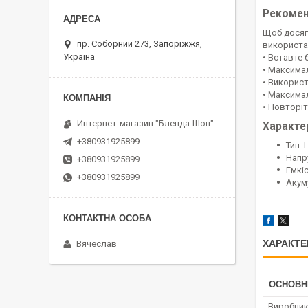
Рекомен
Щоб досяг
пр. Соборний 273, Запоріжжя,
використа
Україна
• Вставте 
• Максима
• Використ
• Максима
• Повторіт
Интернет-магазин "Бленда-Шоп"
Характе
+380931925899
Тип: L
Напру
+380931925899
Емкіс
+380931925899
Акум
ХАРАКТЕ
Вячеслав
ОСНОВН
Виробни