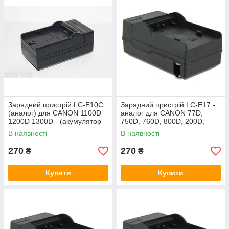
Зарядний пристрій LC-E10C
Зарядний пристрій LC-E17 -
(аналог) для CANON 1100D
аналог для CANON 77D,
1200D 1300D - (акумулятор
750D, 760D, 800D, 200D,
LP-E10)
EOS M3, M5, M6 (батарея
В наявності
В наявності
LP-E17)
270
270
₴
₴
Купити
Купити