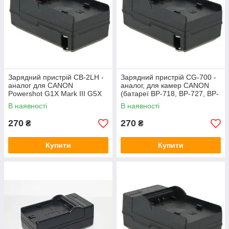
Зарядний пристрій CB-2LH -
Зарядний пристрій CG-700 -
аналог для CANON
аналог, для камер CANON
Powershot G1X Mark III G5X
(батареї BP-718, BP-727, BP-
G7 G7X G7X MARK II G9Х
709)
В наявності
В наявності
(АКБ NB-13L)
270
270
₴
₴
Купити
Купити