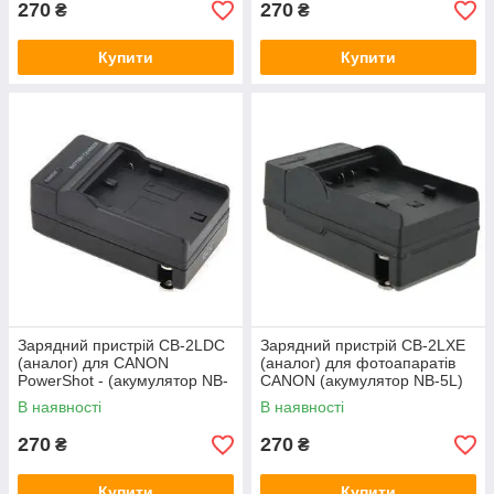
270
270
₴
₴
Купити
Купити
Зарядний пристрій CB-2LDC
Зарядний пристрій CB-2LXE
(аналог) для CANON
(аналог) для фотоапаратів
PowerShot - (акумулятор NB-
CANON (акумулятор NB-5L)
11L, NB-11LH)
В наявності
В наявності
270
270
₴
₴
Купити
Купити