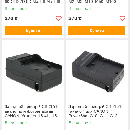
60D 6D 7D 5D Mark II Mark III
M2, M3, M10, M50, M100,
- (акумулятор LP-E6)
M200, 100D - акумулятор LP-
В наявності
В наявності
E12)
270
270
₴
₴
Купити
Купити
Зарядний пристрій CB-2LYE -
Зарядний пристрій CB-2LZE
аналог для фотоапаратів
(аналог) для CANON
CANON (батареї NB-4L, NB-
PowerShot G10, G11, G12,
6L, NB-6LH, NB-8L)
SX30 IS - (акумулятор NB-7L)
В наявності
В наявності