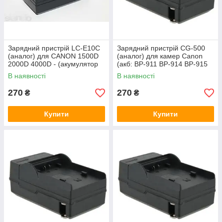
Зарядний пристрій LC-E10C
Зарядний пристрій CG-500
(аналог) для CANON 1500D
(аналог) для камер Canon
2000D 4000D - (акумулятор
(акб: BP-911 BP-914 BP-915
LP-E10)
BP-927 BP-930 BP-945 BP-
В наявності
В наявності
950)
270
270
₴
₴
Купити
Купити