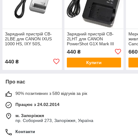
Зарядний пристрій CB-
Зарядний пристрій CB-
Мер
2LBE для CANON IXUS
2LHT для CANON
жив
1000 HS, IXY 50S,
PowerShot G1X Mark III
Cano
PowerShot SD, SD4500 IS
G5X G7 G7X MARK II G9Х
G11,
440
660
₴
(акумулятор NB-9L)
(батарея NB-13L)
живл
мере
440
₴
Купити
Про нас
90% позитивних з 580 відгуків за рік
Працює з 24.02.2014
м. Запоріжжя
пр. Соборний 273, Запоріжжя, Україна
Контакти