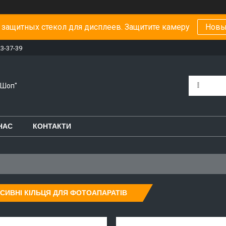
защитных стекол для дисплеев. Защитите камеру
Новы
23-37-39
-Шоп"
НАС
КОНТАКТИ
СИВНІ КІЛЬЦЯ ДЛЯ ФОТОАПАРАТІВ