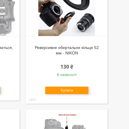
ається,
Реверсивне обертальне кільце 52
мм - NIKON
130 ₴
В наявності
Купити
1317