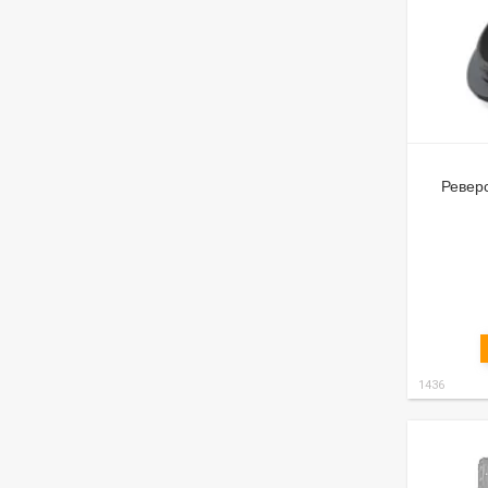
Реверс
1436