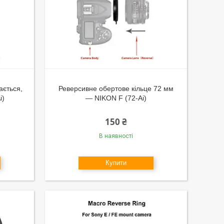
ається,
Реверсивне обертове кільце 72 мм
i)
— NIKON F (72-Ai)
150 ₴
В наявності
Купити