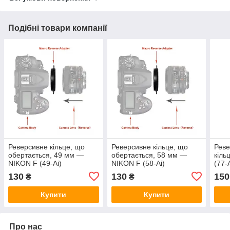
Подібні товари компанії
Реверсивне кільце, що
Реверсивне кільце, що
Реве
обертається, 49 мм —
обертається, 58 мм —
кіль
NIKON F (49-Ai)
NIKON F (58-Ai)
(77-A
130
130
150
₴
₴
Купити
Купити
Про нас