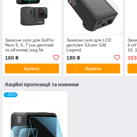
Захисне скло для GoPro
Захисне скло для LCD
Захи
Hero 5, 6, 7 (на дисплей
дисплея SJcam SJ6
й об
та об'єктив) (код №
Legend
10, 
XTGP350B)
дисп
160
180
153
₴
₴
No 
Купити
Купити
Акційні пропозиції та новинки
–15%