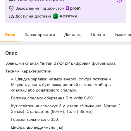
Замовлення під захистом
Доступна доставка
Опис
Характеристики
Доставка
Оплата
Умови п
Опис
Зовнішній спалах YinYan BY-24ZP цифровий фотоапарат:
Технічні характеристики:
Швидка зарядка; низької енергії, Ультра потужний.
Міцність досить бути використаний в якості майстра-
спалаху
або додаткового спалаху.
Голочка спалаху обертання 5 π кутів: 0-90.
Кут освітлення спалахує 3 ✔ етапи збільшення: Normal (
35 мм); Стандартне (50мм); Теле ( 85 мм).
Горизонтальне коло 330.
Цифра, що веде число ( м)