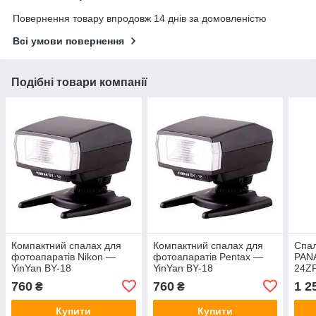
Повернення товару впродовж 14 днів за домовленістю
Всі умови повернення
Подібні товари компанії
Компактний спалах для
Компактний спалах для
Спал
фотоапаратів Nikon —
фотоапаратів Pentax —
PANA
YinYan BY-18
YinYan BY-18
24Z
760
760
1 2
₴
₴
Купити
Купити