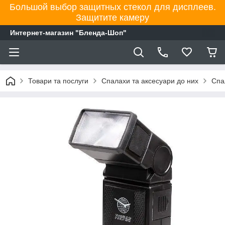
Большой выбор защитных стекол для дисплеев.
Защитите камеру
Интернет-магазин "Бленда-Шоп"
Товари та послуги
Спалахи та аксесуари до них
Спа