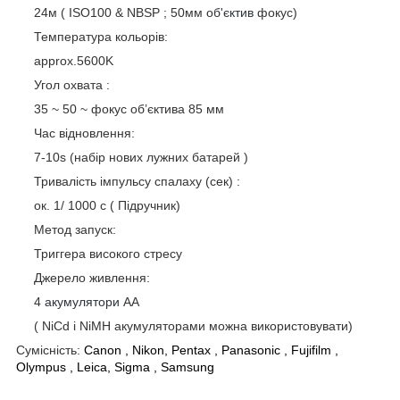
24м ( ISO100 & NBSP ; 50мм об'
єктив
фокус)
Температура кольорів:
approx.5600K
Угол охвата :
35 ~ 50 ~ фокус об’єктива 85 мм
Час відновлення:
7-10s (набір нових лужних батарей )
Тривалість імпульсу спалаху (сек) :
ок. 1/ 1000 с ( Підручник)
Метод запуск:
Триггера високого стресу
Джерело живлення:
4
акумулятори
АА
( NiCd і NiMH акумуляторами можна використовувати)
Сумісність:
Canon , Nikon, Pentax , Panasonic , Fujifilm ,
Olympus , Leica, Sigma , Samsung