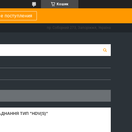
Кошик
е поступления
пр. Соборний 273, Запоріжжя, Україна
ДНАННЯ ТИП "HDV(S)"