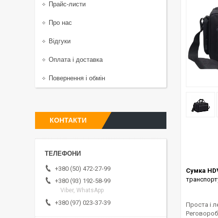
Прайс-листи
Про нас
Відгуки
Оплата і доставка
Повернення і обмін
КОНТАКТИ
+380 (50) 472-27-99
Сумка HD
транспорту
+380 (93) 192-58-99
Viber, WhatsApp
+380 (97) 023-37-39
Проста і л
Реговороби