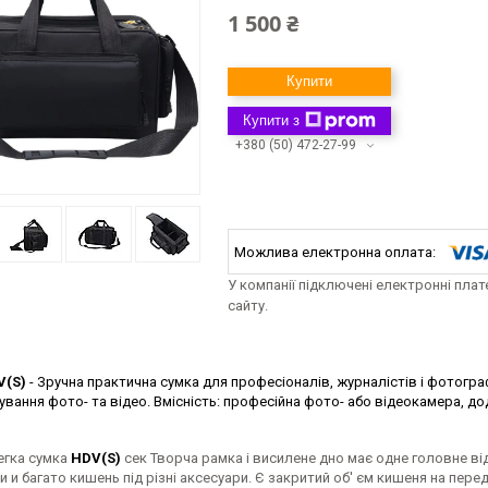
1 500 ₴
Купити
Купити з
+380 (50) 472-27-99
У компанії підключені електронні пла
сайту.
V(S)
- Зручна практична сумка для професіоналів, журналістів і фотогра
вання фото- та відео. Вмісність: професійна фото- або відеокамера, до
егка сумка
HDV(S)
сек Творча рамка і висилене дно має одне головне в
 и багато кишень під різні аксесуари. Є закритий об' єм кишеня на передн