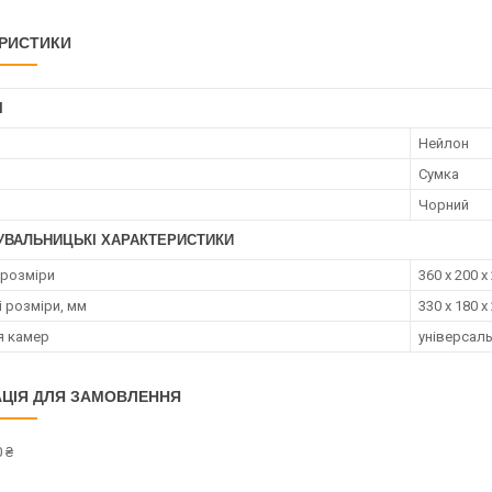
РИСТИКИ
І
Нейлон
Сумка
Чорний
УВАЛЬНИЦЬКІ ХАРАКТЕРИСТИКИ
 розміри
360 x 200 x
і розміри, мм
330 x 180 х
я камер
універсал
ЦІЯ ДЛЯ ЗАМОВЛЕННЯ
 ₴