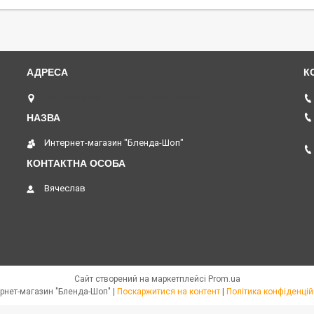
пр. Соборний 273, Запоріжжя, Україна
Интернет-магазин "Бленда-Шоп"
Вячеслав
Сайт створений на маркетплейсі
Prom.ua
Интернет-магазин "Бленда-Шоп" |
Поскаржитися на контент
|
Політика конфіденцій