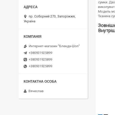
сумки. Да
викопуват
Модель мож
Тканина су
пр. Соборний 273, Запоріжжя,
Україна
Зовнішн
Внутріш
Интернет-магазин "Бленда-Шоп"
+380931925899
+380931925899
+380931925899
Вячеслав