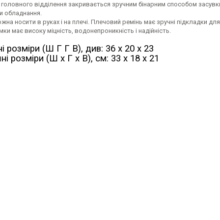
х головного відділення закривається зручним бінарним способом засувк
и обладнання.
на носити в руках і на плечі. Плечовий ремінь має зручні підкладки дл
мки має високу міцність, водонепроникність і надійність.
і розміри (Ш Г Г В), див: 36 x 20 x 23
ні розміри
(Ш х Г х В), см: 33 x 18 х 21