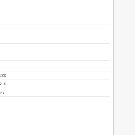
 230
 210
ьна