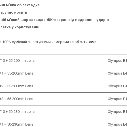
ині м'яка об закладка
, зручно носити
шній м'який шар захищає ЖК-ексран від подряпин і ударів
і легка у користуванні
 100% сумісний з наступними камерами та об'
єктивами
X-T10 + 55-200mm Lens
Olympus E-
X-A1 + 55-200mm Lens
Olympus E-
X-A2 + 55-200mm Lens
Olympus E-
X-A3 + 55-200mm Lens
Olympus E-
X-T10 + 50-230mm Lens
Olympus E-
X-A1 + 50-230mm Lens
Olympus E-