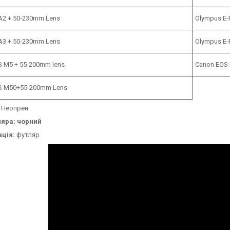
X-A2 + 50-230mm Lens
Olympus E-
X-A3 + 50-230mm Lens
Olympus E-
 M5 + 55-200mm lens
Canon EOS 
S M50+55-200mm Lens
Неопрен
ляра: чорний
ція:
футляр