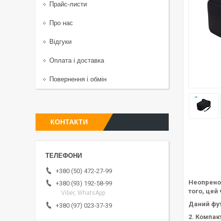
Прайс-листи
Про нас
Відгуки
Оплата і доставка
Повернення і обмін
КОНТАКТИ
+380 (50) 472-27-99
Неопрено
+380 (93) 192-58-99
того, цей
Viber, WhatsApp
Даний фут
+380 (97) 023-37-39
2. Компак