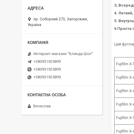
3, Всеред
4. Легкий
пр. Соборний 273, Запоріжжя,
5. Внутрі
Україна
6 Проста 
Цей футляр
Интернет-магазин "Бленда-Шоп"
+380931925899
Fujifilm 
+380931925899
+380931925899
Fujifilm 
Fujifilm 
Fujifilm 
Вячеслав
Fujifilm 
Fujifilm 