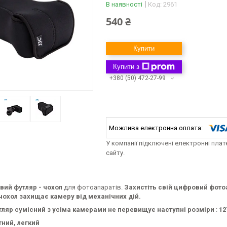
В наявності
Код:
2961
540 ₴
Купити
Купити з
+380 (50) 472-27-99
У компанії підключені електронні пла
сайту.
вий футляр - чохол
для фотоапаратів.
Захистіть свій цифровий фотоа
 чохол захищає камеру від механічних дій.
ляр сумісний з усіма камерами не перевищує наступні розміри
:
12
тний, легкий