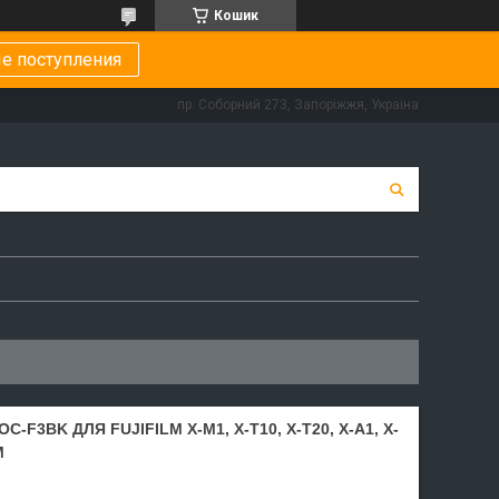
Кошик
е поступления
пр. Соборний 273, Запоріжжя, Україна
-F3BK ДЛЯ FUJIFILM X-M1, X-T10, X-T20, X-A1, X-
M