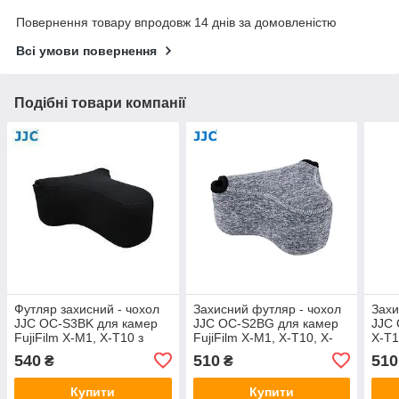
Повернення товару впродовж 14 днів за домовленістю
Всі умови повернення
Подібні товари компанії
Футляр захисний - чохол
Захисний футляр - чохол
Захи
JJC OC-S3BK для камер
JJC OC-S2BG для камер
JJC 
FujiFilm X-M1, X-T10 з
FujiFilm X-M1, X-T10, X-
X-T1
об'єктивом 55-200mm
T20, X-A2 з об'єктивом 16-
об'є
540
510
510
₴
₴
50mm та 18-55mm
Купити
Купити