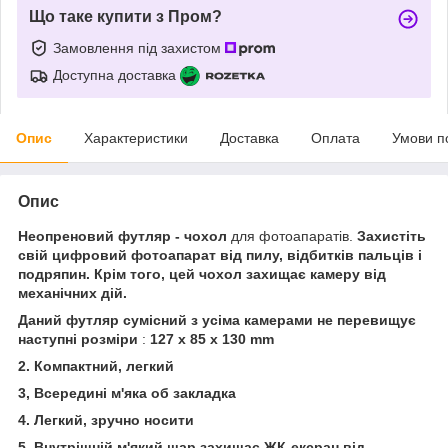
Що таке купити з Пром?
Замовлення під захистом
Доступна доставка
Опис
Характеристики
Доставка
Оплата
Умови п
Опис
Неопреновий футляр - чохол
для фотоапаратів.
Захистіть
свій цифровий фотоапарат від пилу, відбитків пальців і
подряпин. Крім того, цей чохол захищає камеру від
механічних дій.
Даний футляр сумісний з усіма камерами не перевищує
наступні розміри
:
127 x 85 x 130 mm
2. Компактний, легкий
3, Всередині м'яка об закладка
4. Легкий, зручно носити
5. Внутрішній м'який шар захищає ЖК-ексран від