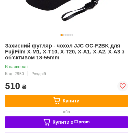
Захисний футляр - чохол JJC OC-F2BK для
FujiFilm X-M1, X-T10, X-T20, X-A1, X-A2, X-A3 з
об'єктивом 18-55mm
В наявності
Код: 2950
Роздріб
510
₴
Купити
або
Купити з