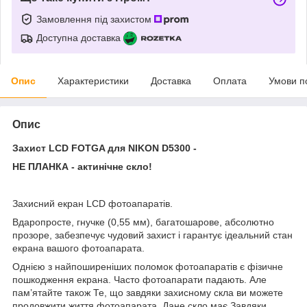
Замовлення під захистом
Доступна доставка
Опис
Характеристики
Доставка
Оплата
Умови п
Опис
Захист LCD FOTGA для NIKON D5300 -
НЕ ПЛАНКА - актинічне скло!
Захисний екран LCD фотоапаратів.
Вдаропросте, гнучке (0,55 мм), багатошарове, абсолютно
прозоре, забезпечує чудовий захист і гарантує ідеальний стан
екрана вашого фотоапарата.
Однією з найпоширеніших поломок фотоапаратів є фізичне
пошкодження екрана. Часто фотоапарати падають. Але
пам’ятайте також Те, що завдяки захисному скла ви можете
продовжити життя фотоапарата. Дане скло має Завдяки