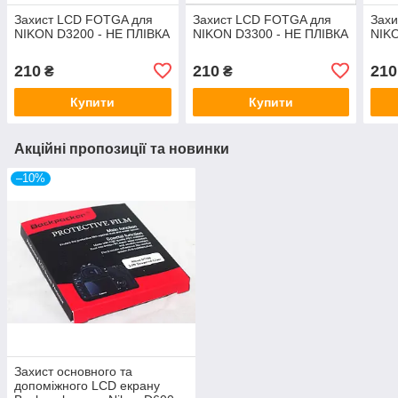
Захист LCD FOTGA для
Захист LCD FOTGA для
Зах
NIKON D3200 - НЕ ПЛІВКА
NIKON D3300 - НЕ ПЛІВКА
NIKO
210
210
210
₴
₴
Купити
Купити
Акційні пропозиції та новинки
–10%
Захист основного та
допоміжного LCD екрану