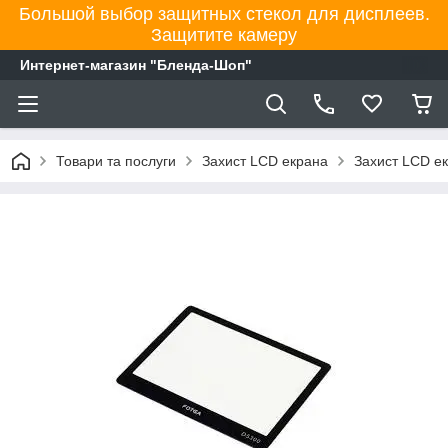
Большой выбор защитных стекол для дисплеев.
Защитите камеру
Интернет-магазин "Бленда-Шоп"
Товари та послуги
Захист LCD екрана
Захист LCD е