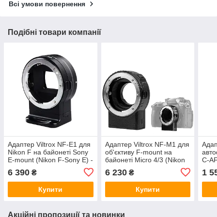
Всі умови повернення
Подібні товари компанії
Адаптер Viltrox NF-E1 для
Адаптер Viltrox NF-M1 для
Адап
Nikon F на байонеті Sony
об'єктиву F-mount на
авто
E-mount (Nikon F-Sony E) -
байонеті Micro 4/3 (Nikon
C-AF
автофокусний
F - Micro 4/3) (Olympus,
безд
6 390
6 230
1 5
₴
₴
Panasonic)
Cano
Can
Купити
Купити
Акційні пропозиції та новинки