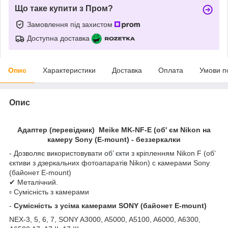
Що таке купити з Пром?
Замовлення під захистом
Доступна доставка
Опис
Характеристики
Доставка
Оплата
Умови п
Опис
Адаптер (перевідник) Meike MK-NF-E (об' єм Nikon на
камеру Sony (E-mount) - беззеркалки
- Дозволяє використовувати
об’ єкти
з кріпленням Nikon F (об’
єктиви з дзеркальних фотоапаратів Nikon) c камерами Sony
(байонет E-mount)
✔ Металічний.
▫ Сумісність з камерами
-
Сумісність з усіма камерами SONY (байонет E-mount)
NEX-3, 5, 6, 7, SONY A3000, A5000, A5100, A6000, A6300,