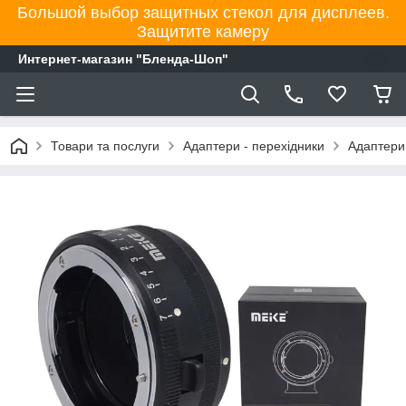
Большой выбор защитных стекол для дисплеев.
Защитите камеру
Интернет-магазин "Бленда-Шоп"
Товари та послуги
Адаптери - перехідники
Адаптери