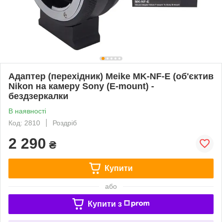
Адаптер (перехідник) Meike MK-NF-E (об'єктив
Nikon на камеру Sony (E-mount) -
бездзеркалки
В наявності
Код: 2810
Роздріб
2 290
₴
Купити
або
Купити з