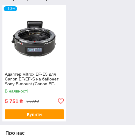
–10%
Адаптер Viltrox EF-E5 для
Canon EF/EF-S на байонет
Sony E-mount (Canon EF-
Sony E) — автофокусний
В наявності
5 751
₴
6 390 ₴
Купити
Про нас