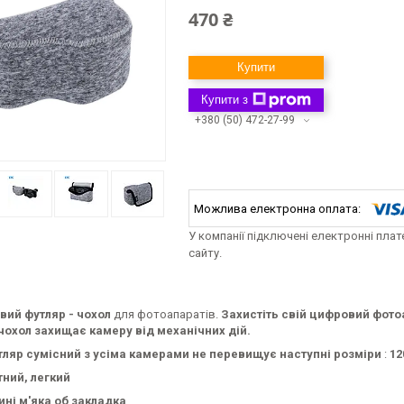
470 ₴
Купити
Купити з
+380 (50) 472-27-99
У компанії підключені електронні пла
сайту.
вий футляр - чохол
для фотоапаратів.
Захистіть свій цифровий фотоа
 чохол захищає камеру від механічних дій.
ляр сумісний з усіма камерами не перевищує наступні розміри
:
12
тний, легкий
ині м'яка об закладка