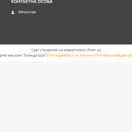
Вячеслав
Сайт створений на маркетплейсі
Prom.ua
Интернет-магазин "Бленда-Шоп" |
Поскаржитися на контент
|
Політика конфіденцій