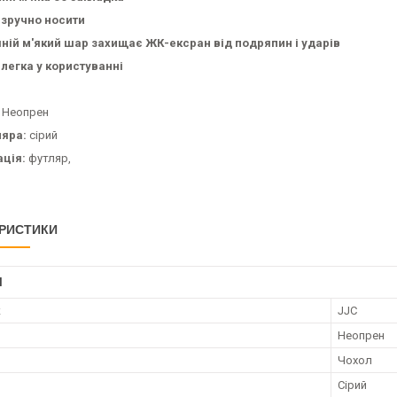
, зручно носити
шній м'який шар захищає ЖК-ексран від подряпин і ударів
і легка у користуванні
Неопрен
ляра:
сірий
ція:
футляр,
РИСТИКИ
І
к
JJC
Неопрен
Чохол
Сірий