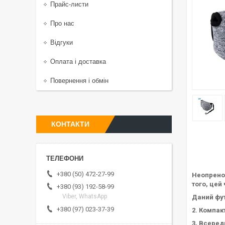
Прайс-листи
Про нас
Відгуки
Оплата і доставка
Повернення і обмін
КОНТАКТИ
+380 (50) 472-27-99
Неопрено
того, цей
+380 (93) 192-58-99
Viber, WhatsApp
Даний фут
+380 (97) 023-37-39
2. Компак
3, Всеред