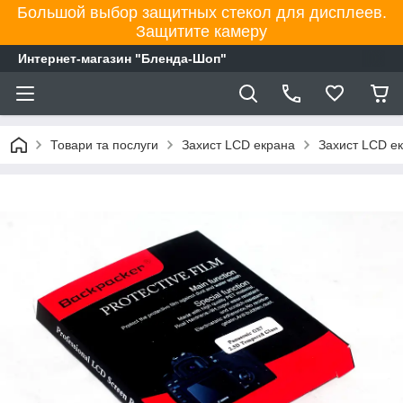
Большой выбор защитных стекол для дисплеев.
Защитите камеру
Интернет-магазин "Бленда-Шоп"
Товари та послуги
Захист LCD екрана
Захист LCD е