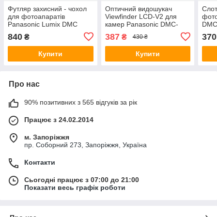
Футляр захисний - чохол
Оптичний видошукач
Слот
для фотоапаратів
Viewfinder LCD-V2 для
фото
Panasonic Lumix DMC
камер Panasonic DMC-
DMC-
GF7, DMC GF8 - колір
GF2, GF3, GF5, GF6, GF7,
G81,
840
387
370
₴
₴
430 ₴
чорний
GF8, GF9, GX7
GX7
Купити
Купити
Про нас
90% позитивних з 565 відгуків за рік
Працює з 24.02.2014
м. Запоріжжя
пр. Соборний 273, Запоріжжя, Україна
Контакти
Сьогодні працює з 07:00 до 21:00
Показати весь графік роботи