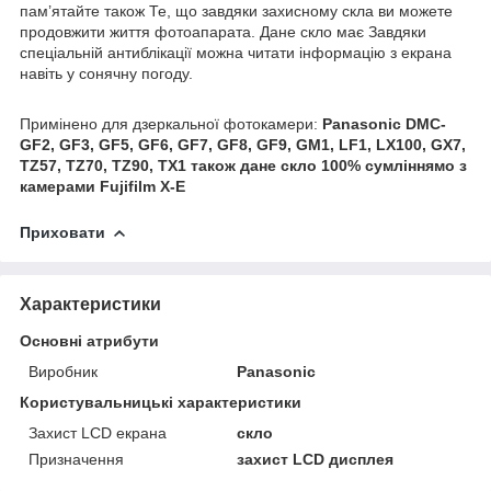
пам’ятайте також Те, що завдяки захисному скла ви можете
продовжити життя фотоапарата. Дане скло має Завдяки
спеціальній антиблікації можна читати інформацію з екрана
навіть у сонячну погоду.
Примінено для дзеркальної фотокамери:
Panasonic DMC-
GF2, GF3, GF5, GF6, GF7, GF8, GF9, GM1, LF1, LX100, GX7,
TZ57, TZ70, TZ90, TX1 також дане скло 100% сумліннямо з
камерами Fujifilm X-E
Приховати
Характеристики
Основні атрибути
Виробник
Panasonic
Користувальницькі характеристики
Захист LCD екрана
скло
Призначення
захист LCD дисплея