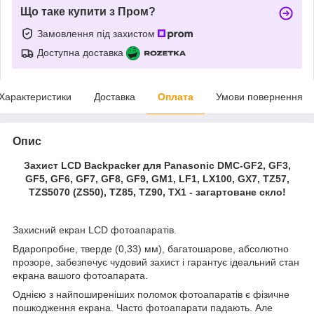
Що таке купити з Пром?
Замовлення під захистом
Доступна доставка
Характеристики
Доставка
Оплата
Умови повернення
Опис
Захист LCD Backpacker для Panasonic DMC-GF2, GF3,
GF5, GF6, GF7, GF8, GF9, GM1, LF1, LX100, GX7, TZ57,
TZS5070 (ZS50), TZ85, TZ90, TX1 - загартоване скло!
Захисний екран LCD фотоапаратів.
Вдаропробне, тверде (0,33) мм), багатошарове, абсолютно
прозоре, забезпечує чудовий захист і гарантує ідеальний стан
екрана вашого фотоапарата.
Однією з найпоширеніших поломок фотоапаратів є фізичне
пошкодження екрана. Часто фотоапарати падають. Але