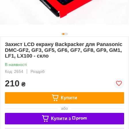
Захист LCD екрану Backpacker для Panasonic
DMC-GF2, GF3, GF5, GF6, GF7, GF8, GF9, GM1,
LF1, LX100 - скло
В наявності
Код: 2654
Роздріб
210
₴
Купити
або
Купити з