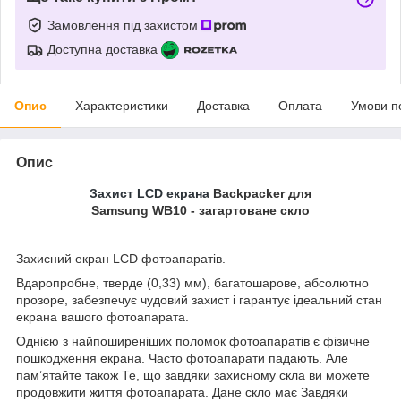
Замовлення під захистом
Доступна доставка
Опис
Характеристики
Доставка
Оплата
Умови п
Опис
Захист LCD екрана
Backpacker для
Samsung WB10 - загартоване скло
Захисний екран LCD фотоапаратів.
Вдаропробне, тверде (0,33) мм), багатошарове, абсолютно
прозоре, забезпечує чудовий захист і гарантує ідеальний стан
екрана вашого фотоапарата.
Однією з найпоширеніших поломок фотоапаратів є фізичне
пошкодження екрана. Часто фотоапарати падають. Але
пам’ятайте також Те, що завдяки захисному скла ви можете
продовжити життя фотоапарата. Дане скло має Завдяки