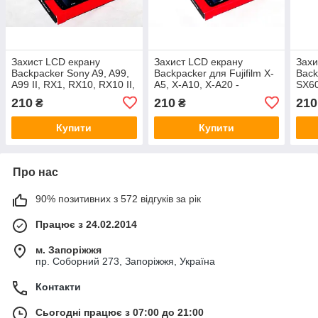
Захист LCD екрану
Захист LCD екрану
Захи
Backpacker Sony A9, A99,
Backpacker для Fujifilm X-
Back
A99 II, RX1, RX10, RX10 II,
A5, X-A10, X-A20 -
SX60
RX100 - загартоване скло
загартоване скло
115 
210
210
210
₴
₴
Купити
Купити
Про нас
90% позитивних з 572 відгуків за рік
Працює з 24.02.2014
м. Запоріжжя
пр. Соборний 273, Запоріжжя, Україна
Контакти
Сьогодні працює з 07:00 до 21:00