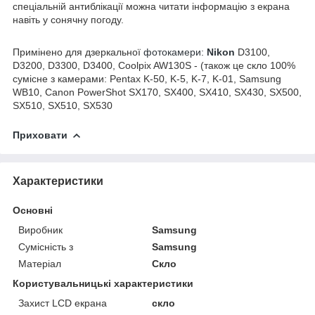
спеціальній антиблікації можна читати інформацію з екрана
навіть у сонячну погоду.
Примінено для дзеркальної
фотокамери:
Nikon
D3100,
D3200, D3300, D3400, Coolpix AW130S - (також це скло 100%
сумісне з камерами: Pentax K-50, K-5, K-7, K-01, Samsung
WB10, Canon PowerShot SX170, SX400, SX410, SX430, SX500,
SX510, SX510, SX530
Приховати
Характеристики
Основні
Виробник
Samsung
Сумісність з
Samsung
Матеріал
Скло
Користувальницькі характеристики
Захист LCD екрана
скло