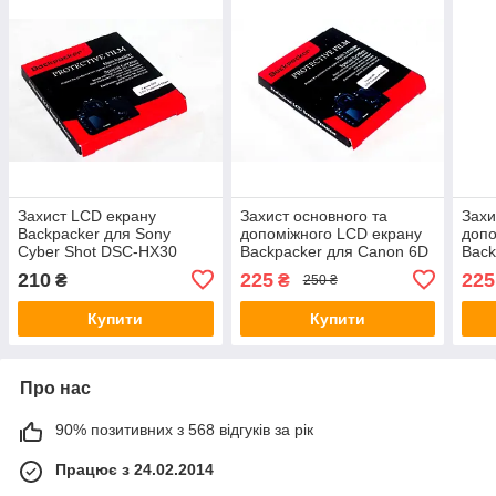
Захист LCD екрану
Захист основного та
Захи
Backpacker для Sony
допоміжного LCD екрану
допо
Cyber Shot DSC-HX30
Backpacker для Canon 6D
Back
- загартоване скло
Mark
210
225
225
₴
₴
250 ₴
Купити
Купити
Про нас
90% позитивних з 568 відгуків за рік
Працює з 24.02.2014