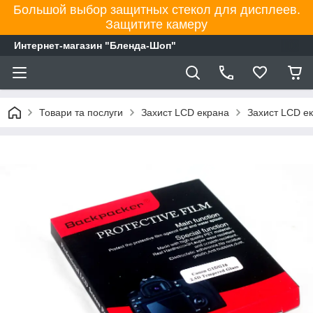
Большой выбор защитных стекол для дисплеев.
Защитите камеру
Интернет-магазин "Бленда-Шоп"
Товари та послуги
Захист LCD екрана
Захист LCD е