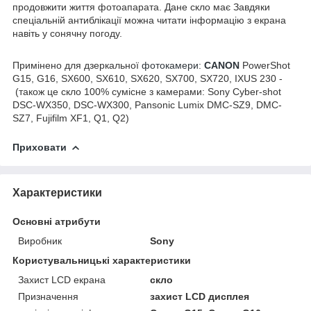
продовжити життя фотоапарата. Дане скло має Завдяки
спеціальній антиблікації можна читати інформацію з екрана
навіть у сонячну погоду.
Примінено для дзеркальної
фотокамери:
CANON
PowerShot
G15, G16, SX600, SX610, SX620, SX700, SX720, IXUS 230 -
(також це скло 100% сумісне з камерами: Sony Cyber-shot
DSC-WX350, DSC-WX300, Pansonic Lumix DMC-SZ9, DMC-
SZ7, Fujifilm XF1, Q1, Q2)
Приховати
Характеристики
Основні атрибути
Виробник
Sony
Користувальницькі характеристики
Захист LCD екрана
скло
Призначення
захист LCD дисплея