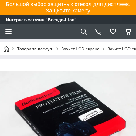
Большой выбор защитных стекол для дисплеев.
Защитите камеру
Интернет-магазин "Бленда-Шоп"
Товари та послуги
Захист LCD екрана
Захист LCD е