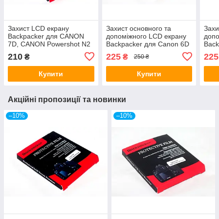
Захист LCD екрану
Захист основного та
Захи
Backpacker для CANON
допоміжного LCD екрану
допо
7D, CANON Powershot N2
Backpacker для Canon 6D
Back
- НЕ ПЛІВКА - загартоване
- загартоване скло
D600
210
225
225
₴
₴
250 ₴
скло
D850
Купити
Купити
Акційні пропозиції та новинки
–10%
–10%