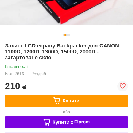
Захист LCD екрану Backpacker для CANON
1100D, 1200D, 1300D, 1500D, 2000D -
загартоване скло
В наявності
Код: 2616
Роздріб
210
₴
Купити
або
Купити з