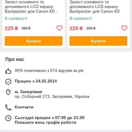
Захист основного та
Захист основного та
допоміжного LCD екрану
допоміжного LCD екрану
Backpacker для Canon 6D -
Backpacker для Canon 6D
загартоване скло
Mark II - загартоване скло
В наявності
В наявності
225
225
₴
₴
250 ₴
250 ₴
Купити
Купити
Про нас
90% позитивних з 574 відгуків за рік
Працює з 24.02.2014
м. Запоріжжя
пр. Соборний 273, Запоріжжя, Україна
Контакти
Сьогодні працює з 07:00 до 21:00
Показати весь графік роботи