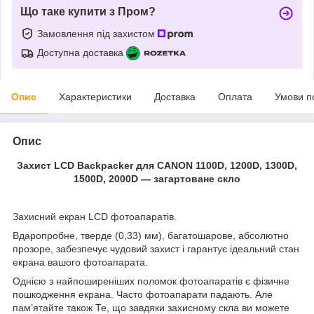
Що таке купити з Пром?
Замовлення під захистом
Доступна доставка
Опис
Характеристики
Доставка
Оплата
Умови п
Опис
Захист LCD Backpacker для CANON 1100D, 1200D, 1300D,
1500D, 2000D — загартоване скло
Захисний екран LCD фотоапаратів.
Вдаропробне, тверде (0,33) мм), багатошарове, абсолютно
прозоре, забезпечує чудовий захист і гарантує ідеальний стан
екрана вашого фотоапарата.
Однією з найпоширеніших поломок фотоапаратів є фізичне
пошкодження екрана. Часто фотоапарати падають. Але
пам’ятайте також Те, що завдяки захисному скла ви можете