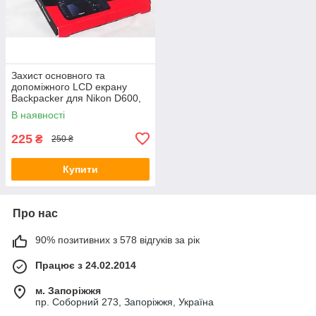
Захист основного та
допоміжного LCD екрану
Backpacker для Nikon D600,
D610, D800, D810, D850,
В наявності
D780 -скло
225
₴
250 ₴
Купити
Про нас
90% позитивних з 578 відгуків за рік
Працює з 24.02.2014
м. Запоріжжя
пр. Соборний 273, Запоріжжя, Україна