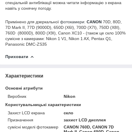
спеціальній антиблікації можна читати інформацію з екрана
навіть у сонячну погоду.
Примінено для дзеркальної
фотокамери:
CANON
70D, 80D,
7D Mark II, 77D (9000D), 650D (X6I), 700D (X7I), 750D (X8I),
760D (8000D), 800D (X9I), Canon XC10 - (також це скло 100%
сумісне з камерами: Nikon 1 V1, Nikon 1 AX, Pentax Q1,
Panasonic DMC-ZS35
Приховати
Характеристики
Основні атрибути
Виробник
Nikon
Користувальницькі характеристики
Захист LCD екрана
скло
Призначення
захист LCD дисплея
сумісні моделі фотокамер
CANON 760D, CANON 7D
Mark II, Canon 650D, Canon