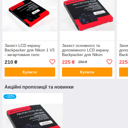
Захист LCD екрану
Захист основного та
Захи
Backpacker для Nikon 1 V3
допоміжного LCD екрану
допо
- загартоване скло
Backpacker для Nikon
Back
D600, D610, D800, D810,
- за
210
225
225
₴
₴
250 ₴
D850, D780 -скло
Купити
Купити
Акційні пропозиції та новинки
–10%