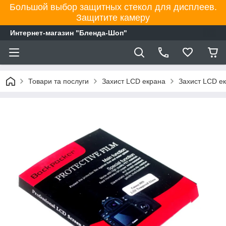
Большой выбор защитных стекол для дисплеев.
Защитите камеру
Интернет-магазин "Бленда-Шоп"
Товари та послуги
Захист LCD екрана
Захист LCD е