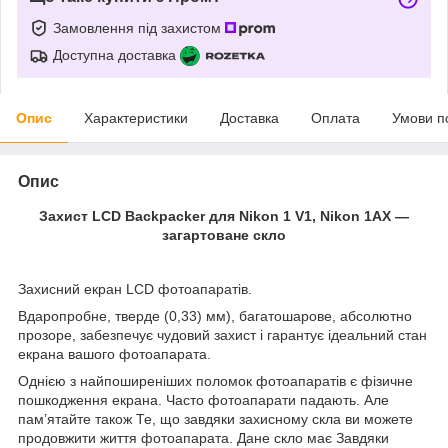
Замовлення під захистом
Доступна доставка
Опис
Характеристики
Доставка
Оплата
Умови п
Опис
Захист LCD Backpacker для Nikon 1 V1, Nikon 1AX —
загартоване скло
Захисний екран LCD фотоапаратів.
Вдаропробне, тверде (0,33) мм), багатошарове, абсолютно
прозоре, забезпечує чудовий захист і гарантує ідеальний стан
екрана вашого фотоапарата.
Однією з найпоширеніших поломок фотоапаратів є фізичне
пошкодження екрана. Часто фотоапарати падають. Але
пам’ятайте також Те, що завдяки захисному скла ви можете
продовжити життя фотоапарата. Дане скло має Завдяки