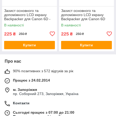
Захист основного та
Захист основного та
допоміжного LCD екрану
допоміжного LCD екрану
Backpacker для Canon 6D -
Backpacker для Canon 6D
загартоване скло
Mark II - загартоване скло
В наявності
В наявності
225
225
₴
₴
250 ₴
250 ₴
Купити
Купити
Про нас
90% позитивних з 572 відгуків за рік
Працює з 24.02.2014
м. Запоріжжя
пр. Соборний 273, Запоріжжя, Україна
Контакти
Сьогодні працює з 07:00 до 21:00