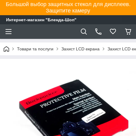
Большой выбор защитных стекол для дисплеев.
Защитите камеру
Интернет-магазин "Бленда-Шоп"
Товари та послуги
Захист LCD екрана
Захист LCD е