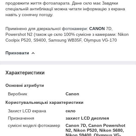
продовжити життя фотоапарата. Дане скло має Завдяки
спеціальній антиблікації можна читати інформацію з екрана
навіть у сонячну погоду.
Примінено для дзеркальної
фотокамери:
CANON
7D,
Powershot N2 (також це скло 100% сумісне з камерами: Nikon
Coolpix P520, S9400, Samsung WB35F, Olympus VG-170
Приховати
Характеристики
Основні атрибути
Виробник
Canon
Користувальницькі характеристики
Захист LCD екрана
скло
Призначення
захист LCD дисплея
сумісні моделі фотокамер
Canon 7D, Canon Powershot
N2, Nikon P520, Nikon S680,
Nikon S9400, Olympus VG-