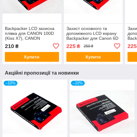
Backpacker LCD захисна
Захист основного та
Захи
плівка для CANON 100D
допоміжного LCD екрану
допо
(Kiss X7), CANON
Backpacker для Canon 6D
Back
PowerShot G1X Mark II -
- загартоване скло
D600
210
225
225
₴
₴
250 ₴
загартоване скло
D850
Купити
Купити
Акційні пропозиції та новинки
–10%
–10%