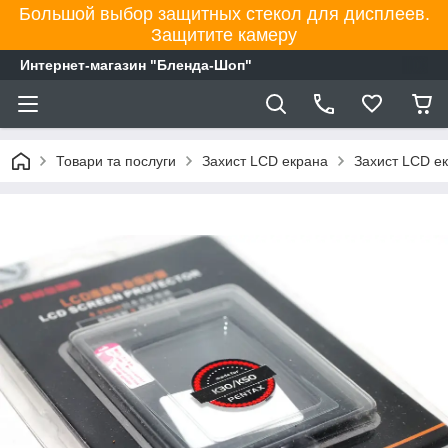
Большой выбор защитных стекол для дисплеев.
Защитите камеру
Интернет-магазин "Бленда-Шоп"
Товари та послуги
Захист LCD екрана
Захист LCD е