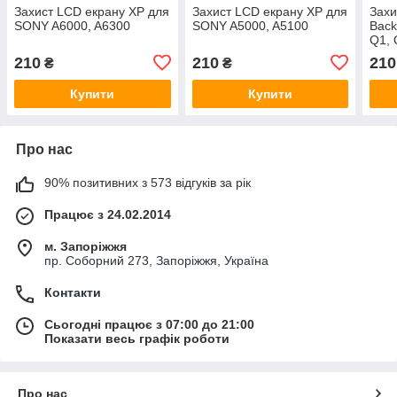
Захист LCD екрану XP для
Захист LCD екрану XP для
Захи
SONY A6000, A6300
SONY A5000, A5100
Back
Q1, 
210
210
210
₴
₴
Купити
Купити
Про нас
90% позитивних з 573 відгуків за рік
Працює з 24.02.2014
м. Запоріжжя
пр. Соборний 273, Запоріжжя, Україна
Контакти
Сьогодні працює з 07:00 до 21:00
Показати весь графік роботи
Про нас