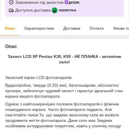
Замовлення під захистом
Доступна доставка
Опис
Характеристики
Доставка
Оплата
Умови п
Опис
Захист LCD XP Pentax K30, K50 - НЕ ПЛАНКА - актинічне
скло!
Захисний екран LCD фотоапаратів.
Вдаропробне, тверде (0,33) мм), багатошарове, абсолютно
прозоре, забезпечує чудовий захист і гарантує ідеальний стан
екрана вашого фотоапарата.
Однією з найпоширеніших поломок фотоапаратів є фізичне
пошкодження екрана. Часто фотоапарати падають. Але
пам’ятайте також Те, що завдяки захисному скла ви можете
продовжити життя фотоапарата. Дане скло має Завдяки
особливим антидруковим покриттям, навіть у сонячну погоду