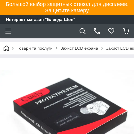
Большой выбор защитных стекол для дисплеев.
Защитите камеру
Интернет-магазин "Бленда-Шоп"
Товари та послуги
Захист LCD екрана
Захист LCD е