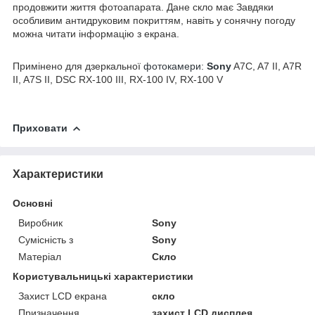
продовжити життя фотоапарата. Дане скло має Завдяки
особливим антидруковим покриттям, навіть у сонячну погоду
можна читати інформацію з екрана.
Примінено для дзеркальної
фотокамери:
Sony
A7C, A7 II, A7R
II, A7S II, DSC RX-100 III, RX-100 IV, RX-100 V
Приховати
Характеристики
Основні
Виробник
Sony
Сумісність з
Sony
Матеріал
Скло
Користувальницькі характеристики
Захист LCD екрана
скло
Призначення
захист LCD дисплея