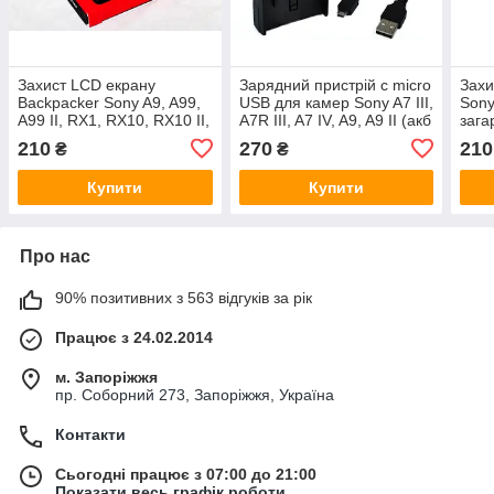
Захист LCD екрану
Зарядний пристрій c micro
Захи
Backpacker Sony A9, A99,
USB для камер Sony A7 III,
Son
A99 II, RX1, RX10, RX10 II,
A7R III, A7 IV, A9, A9 II (акб
зага
RX100 - загартоване скло
NP-FZ100)
210
270
210
₴
₴
Купити
Купити
Про нас
90% позитивних з 563 відгуків за рік
Працює з 24.02.2014
м. Запоріжжя
пр. Соборний 273, Запоріжжя, Україна
Контакти
Сьогодні працює з 07:00 до 21:00
Показати весь графік роботи