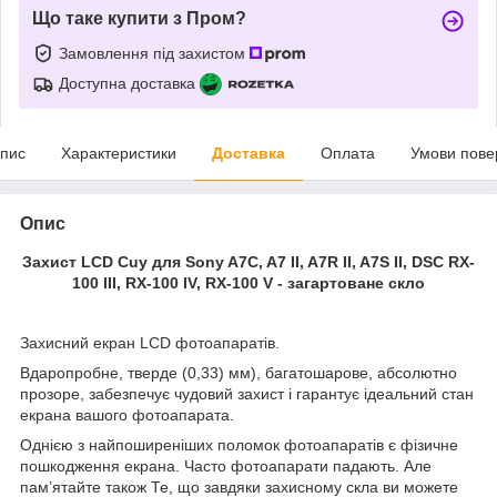
Що таке купити з Пром?
Замовлення під захистом
Доступна доставка
пис
Характеристики
Доставка
Оплата
Умови пове
Опис
Захист LCD Cuy для Sony A7C, A7 II, A7R II, A7S II, DSC RX-
100 III, RX-100 IV, RX-100 V - загартоване скло
Захисний екран LCD фотоапаратів.
Вдаропробне, тверде (0,33) мм), багатошарове, абсолютно
прозоре, забезпечує чудовий захист і гарантує ідеальний стан
екрана вашого фотоапарата.
Однією з найпоширеніших поломок фотоапаратів є фізичне
пошкодження екрана. Часто фотоапарати падають. Але
пам’ятайте також Те, що завдяки захисному скла ви можете