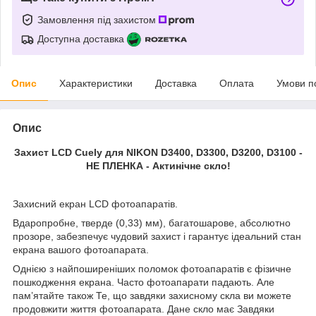
Замовлення під захистом
Доступна доставка
Опис
Характеристики
Доставка
Оплата
Умови п
Опис
Захист LCD Cuely для NIKON D3400, D3300, D3200, D3100 -
НЕ ПЛЕНКА
- Актинічне скло!
Захисний екран LCD фотоапаратів.
Вдаропробне, тверде (0,33) мм), багатошарове, абсолютно
прозоре, забезпечує чудовий захист і гарантує ідеальний стан
екрана вашого фотоапарата.
Однією з найпоширеніших поломок фотоапаратів є фізичне
пошкодження екрана. Часто фотоапарати падають. Але
пам’ятайте також Те, що завдяки захисному скла ви можете
продовжити життя фотоапарата. Дане скло має Завдяки