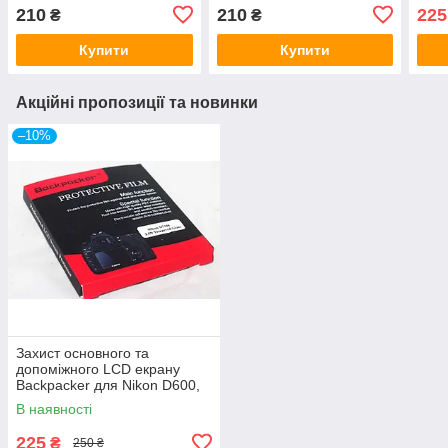
D600
210
210
225
₴
₴
D850
Купити
Купити
Акційні пропозиції та новинки
–10%
Захист основного та
допоміжного LCD екрану
Backpacker для Nikon D600,
D610, D800, D810, D850,
В наявності
D780 -скло
225
₴
250 ₴