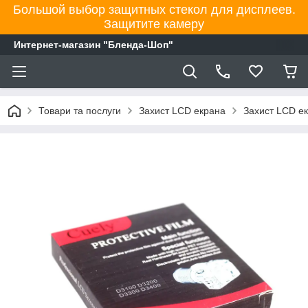
Большой выбор защитных стекол для дисплеев.
Защитите камеру
Интернет-магазин "Бленда-Шоп"
Товари та послуги
Захист LCD екрана
Захист LCD е