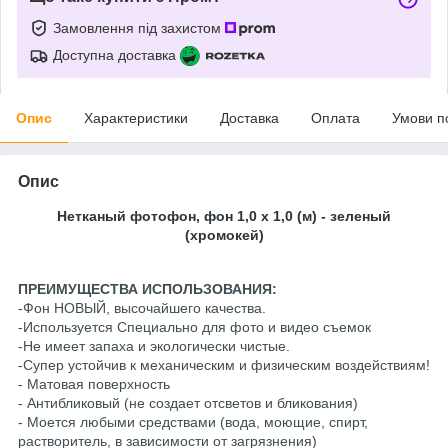
Замовлення під захистом
Доступна доставка
Опис
Характеристики
Доставка
Оплата
Умови п
Опис
Нетканый фотофон,
фон
1,0 х 1,0 (м) - зеленый
(хромокей)
ПРЕИМУЩЕСТВА ИСПОЛЬЗОВАНИЯ:
-Фон НОВЫЙ, высочайшего качества.
-Используется Специально для фото и видео съемок
-Не имеет запаха и экологически чистые.
-Супер устойчив к механическим и физическим воздействиям!
- Матовая поверхность
- Антибликовый (не создает отсветов и бликования)
- Моется любыми средствами (вода, моющие, спирт,
растворитель, в зависимости от загрязнения)