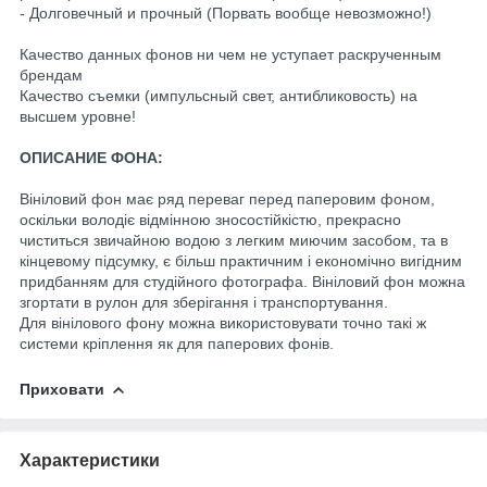
- Долговечный и прочный (Порвать вообще невозможно!)
Качество данных фонов ни чем не уступает раскрученным
брендам
Качество съемки (импульсный свет, антибликовость) на
высшем уровне!
ОПИСАНИЕ ФОНА:
Вініловий фон має ряд переваг перед паперовим фоном,
оскільки володіє відмінною зносостійкістю, прекрасно
чиститься звичайною водою з легким миючим засобом, та в
кінцевому підсумку, є більш практичним і економічно вигідним
придбанням для студійного фотографа. Вініловий фон можна
згортати в рулон для зберігання і транспортування.
Для вінілового фону можна використовувати точно такі ж
системи кріплення як для паперових фонів.
Приховати
Характеристики