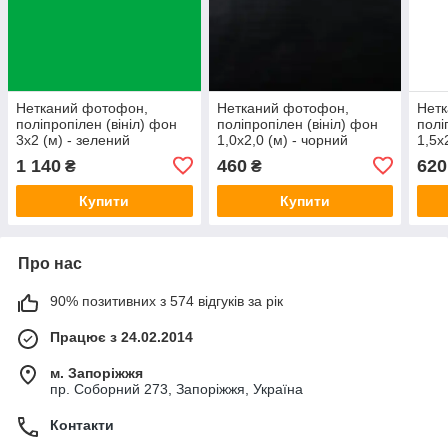
Нетканий фотофон,
Нетканий фотофон,
Нет
поліпропілен (вініл) фон
поліпропілен (вініл) фон
полі
3х2 (м) - зелений
1,0х2,0 (м) - чорний
1,5х
(хромокей)
(хро
1 140
460
620
₴
₴
Купити
Купити
Про нас
90% позитивних з 574 відгуків за рік
Працює з 24.02.2014
м. Запоріжжя
пр. Соборний 273, Запоріжжя, Україна
Контакти