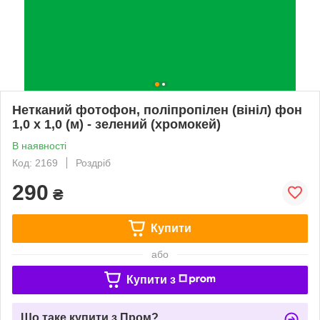
Нетканий фотофон, поліпропілен (вініл) фон
1,0 х 1,0 (м) - зелений (хромокей)
В наявності
Код: 2169
Роздріб
290
₴
Купити
або
Купити з
Що таке купити з Пром?