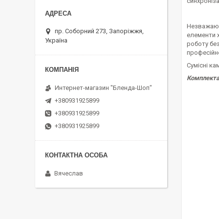
синхроніза
Незважаюч
пр. Соборний 273, Запоріжжя,
елементи х
Україна
роботу без
професійно
Сумісні ка
Комплектац
Интернет-магазин "Бленда-Шоп"
+380931925899
+380931925899
+380931925899
Вячеслав