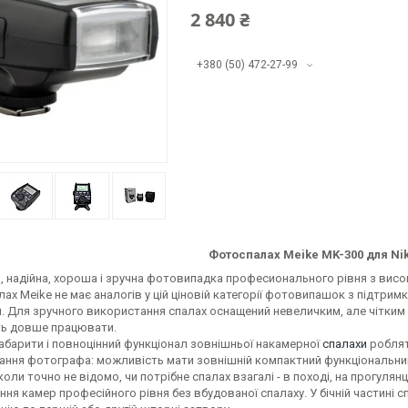
2 840 ₴
+380 (50) 472-27-99
Фотоспалах Meike MK-300 для Niko
 надійна, хороша і зручна фотовипадка професионального рівня з висок
лах Meike не має аналогів у цій ціновій категорії фотовипашок з підтри
. Для зручного використання спалах оснащений невеличким, але чітким
ь довше працювати.
абарити і повноцінний функціонал зовнішньої накамерної
спалахи
роблят
ання фотографа: можливість мати зовнішній компактний функціональний 
 коли точно не відомо, чи потрібне спалах взагалі - в поході, на прогуля
ня камер професійного рівня без вбудованої спалаху. У бічній частині 