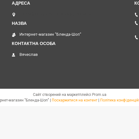
пр. Соборний 273, Запоріжжя, Україна
Интернет-магазин "Бленда-Шоп"
Вячеслав
Сайт створений на маркетплейсі
Prom.ua
Интернет-магазин "Бленда-Шоп" |
Поскаржитися на контент
|
Політика конфіденцій