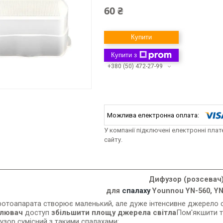
60 ₴
Купити
Купити з
+380 (50) 472-27-99
У компанії підключені електронні пла
сайту.
Дифузор (розсевач
для
спалаху
Younnou YN-560, YN
отоапарата створює маленький, але дуже інтенсивне джерело сві
ілювач
доступ
збільшити площу джерела світла
Пом'якшити ти
зор сумісний з такими спалахами: