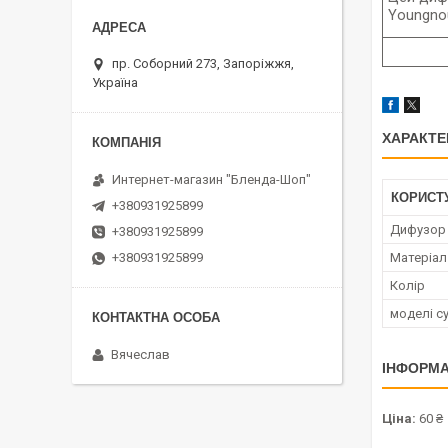
Youngnou
пр. Соборний 273, Запоріжжя,
Україна
ХАРАКТЕ
Интернет-магазин "Бленда-Шоп"
КОРИСТ
+380931925899
Дифузор
+380931925899
+380931925899
Матеріал
Колір
моделі су
Вячеслав
ІНФОРМА
Ціна:
60 ₴