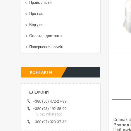
Прайс-листи
Про нас
Відгуки
Оплата і доставка
Повернення і обмін
КОНТАКТИ
+380 (50) 472-27-99
+380 (93) 192-58-99
Viber, WhatsApp
Спалах ф
+380 (97) 023-37-39
Розпод
Цей дифу