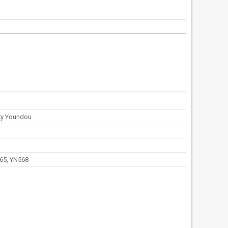
ху Youndou
65, YN568