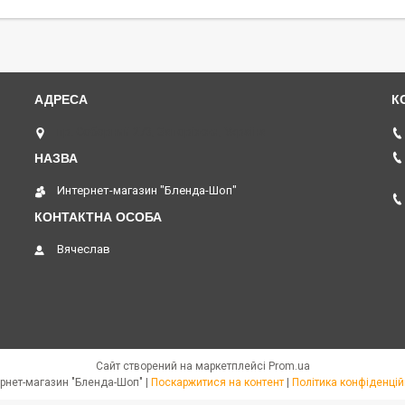
пр. Соборний 273, Запоріжжя, Україна
Интернет-магазин "Бленда-Шоп"
Вячеслав
Сайт створений на маркетплейсі
Prom.ua
Интернет-магазин "Бленда-Шоп" |
Поскаржитися на контент
|
Політика конфіденцій