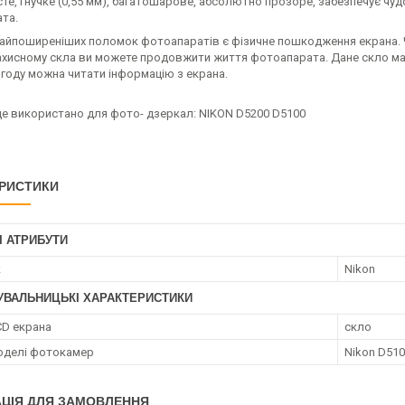
е, гнучке (0,55 мм), багатошарове, абсолютно прозоре, забезпечує чудо
та.
найпоширеніших поломок фотоапаратів є фізичне пошкодження екрана. 
ахисному скла ви можете продовжити життя фотоапарата. Дане скло ма
огоду можна читати інформацію з екрана.
уде використано для фото- дзеркал: NIKON D5200 D5100
РИСТИКИ
І АТРИБУТИ
к
Nikon
УВАЛЬНИЦЬКІ ХАРАКТЕРИСТИКИ
CD екрана
скло
моделі фотокамер
Nikon D510
ЦІЯ ДЛЯ ЗАМОВЛЕННЯ