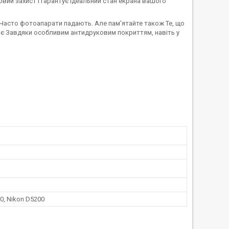
вий захист і гарантує ідеальний стан екрана вашого
Часто фотоапарати падають. Але пам’ятайте також Те, що
є Завдяки особливим антидруковим покриттям, навіть у
0, Nikon D5200