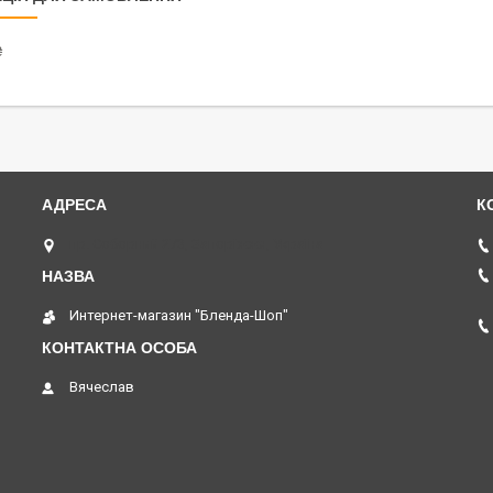
₴
пр. Соборний 273, Запоріжжя, Україна
Интернет-магазин "Бленда-Шоп"
Вячеслав