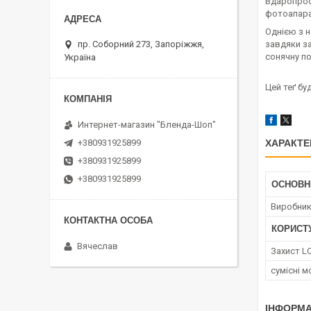
Вдаропрост
фотоапара
Однією з 
пр. Соборний 273, Запоріжжя,
завдяки з
сонячну п
Україна
Цей теґ б
Интернет-магазин "Бленда-Шоп"
+380931925899
ХАРАКТЕ
+380931925899
+380931925899
ОСНОВН
Виробни
КОРИСТ
Вячеслав
Захист L
сумісні 
ІНФОРМА