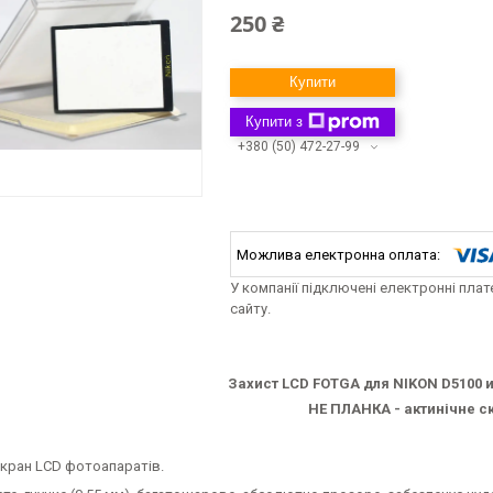
250 ₴
Купити
Купити з
+380 (50) 472-27-99
У компанії підключені електронні пла
сайту.
Захист LCD FOTGA для NIKON D5100 и
НЕ ПЛАНКА - актинічне ск
екран LCD фотоапаратів.