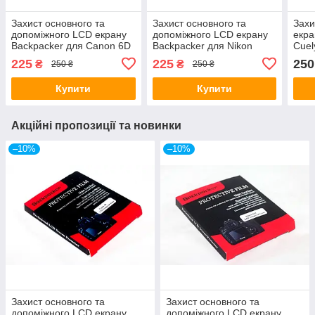
Захист основного та
Захист основного та
Захи
допоміжного LCD екрану
допоміжного LCD екрану
екра
Backpacker для Canon 6D
Backpacker для Nikon
Cuel
- загартоване скло
D600, D610, D800, D810,
IV, 
225
225
250
₴
₴
250 ₴
250 ₴
D850, D780 -скло
Купити
Купити
Акційні пропозиції та новинки
–10%
–10%
Захист основного та
Захист основного та
допоміжного LCD екрану
допоміжного LCD екрану