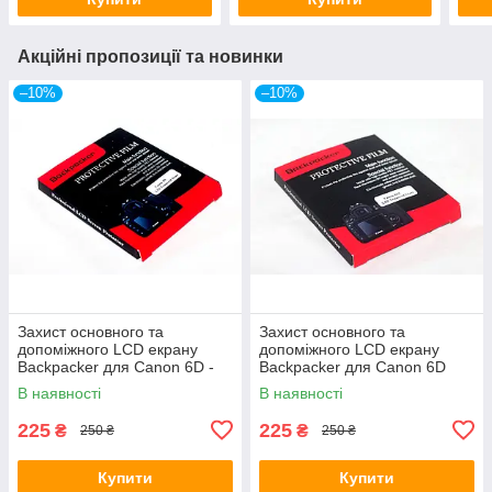
Акційні пропозиції та новинки
–10%
–10%
Захист основного та
Захист основного та
допоміжного LCD екрану
допоміжного LCD екрану
Backpacker для Canon 6D -
Backpacker для Canon 6D
загартоване скло
Mark II - загартоване скло
В наявності
В наявності
225
225
₴
₴
250 ₴
250 ₴
Купити
Купити