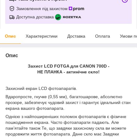
Замовлення під захистом
Доступна доставка
Опис
Характеристики
Доставка
Оплата
Умови п
Опис
Захист LCD FOTGA для CANON 700D -
НЕ ПЛАНКА - актинічне скло!
Захисний екран LCD фотоапаратів.
Вдаропросте, гнучке (0,55 мм), багатошарове, абсолютно
прозоре, забезпечує чудовий захист і гарантує ідеальний стан
екрана вашого фотоапарата.
Однією з найпоширеніших поломок фотоапаратів є фізичне
пошкодження екрана. Часто фотоапарати падають. Але
пам’ятайте також Те, що завдяки захисному скла ви можете
продовжити життя фотоапарата. Дане скло має Завдяки