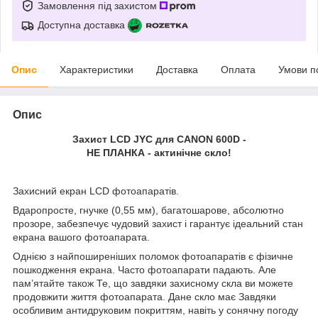
Замовлення під захистом
Доступна доставка
Опис
Характеристики
Доставка
Оплата
Умови п
Опис
Захист LCD JYC для CANON 600D -
НЕ ПЛАНКА - актинічне скло!
Захисний екран LCD фотоапаратів.
Вдаропросте, гнучке (0,55 мм), багатошарове, абсолютно
прозоре, забезпечує чудовий захист і гарантує ідеальний стан
екрана вашого фотоапарата.
Однією з найпоширеніших поломок фотоапаратів є фізичне
пошкодження екрана. Часто фотоапарати падають. Але
пам’ятайте також Те, що завдяки захисному скла ви можете
продовжити життя фотоапарата. Дане скло має Завдяки
особливим антидруковим покриттям, навіть у сонячну погоду