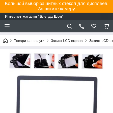
Большой выбор защитных стекол для дисплеев.
Защитите камеру
Интернет-магазин "Бленда-Шоп"
Товари та послуги
Захист LCD екрана
Захист LCD е