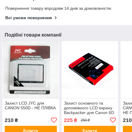
Повернення товару впродовж 14 днів за домовленістю
Всі умови повернення
Подібні товари компанії
Захист LCD JYC для
Захист основного та
Захи
CANON 550D - НЕ ПЛІВКА
допоміжного LCD екрану
CANO
Backpacker для Canon 6D
НЕ 
- загартоване скло
210
225
210
₴
₴
250 ₴
Купити
Купити