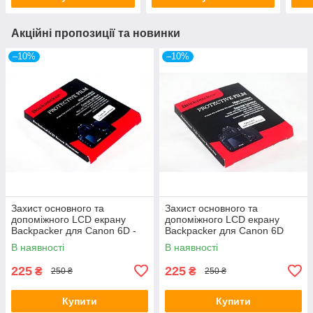
Акційні пропозиції та новинки
–10%
–10%
Захист основного та
Захист основного та
допоміжного LCD екрану
допоміжного LCD екрану
Backpacker для Canon 6D -
Backpacker для Canon 6D
загартоване скло
Mark II - загартоване скло
В наявності
В наявності
225
225
₴
₴
250 ₴
250 ₴
Купити
Купити