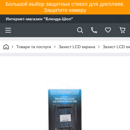
Большой выбор защитных стекол для дисплеев.
Защитите камеру
Интернет-магазин "Бленда-Шоп"
Товари та послуги
Захист LCD екрана
Захист LCD е