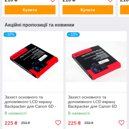
Купити
Купити
Акційні пропозиції та новинки
–10%
–10%
Захист основного та
Захист основного та
допоміжного LCD екрану
допоміжного LCD екрану
Backpacker для Canon 6D -
Backpacker для Canon 6D
загартоване скло
Mark II - загартоване скло
В наявності
В наявності
225
225
₴
₴
250 ₴
250 ₴