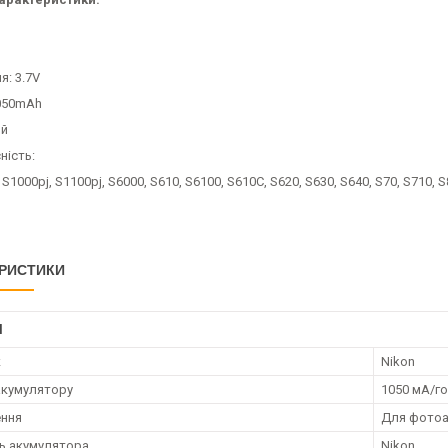
я: 3.7V
1050mAh
ий
ність:
 S1000pj, S1100pj, S6000, S610, S6100, S610C, S620, S630, S640, S70, S710, 
РИСТИКИ
І
к
Nikon
акумулятору
1050 мА/г
ення
Для фотоа
ть акумулятора
Nikon