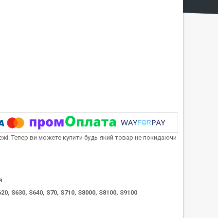
тежі. Тепер ви можете купити будь-який товар не покидаючи
я
20, S630, S640, S70, S710, S8000, S8100, S9100