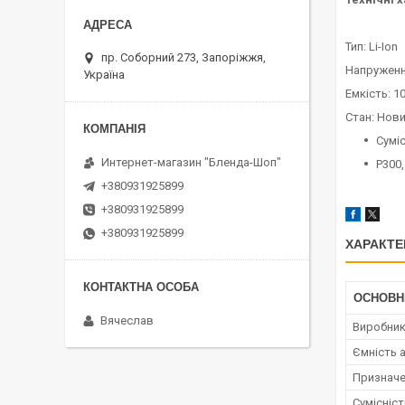
Тип: Li-Ion
пр. Соборний 273, Запоріжжя,
Напруженн
Україна
Емкість: 
Стан: Нов
Суміс
Интернет-магазин "Бленда-Шоп"
P300,
+380931925899
+380931925899
+380931925899
ХАРАКТЕ
ОСНОВН
Вячеслав
Виробни
Ємність 
Признач
Сумісніс