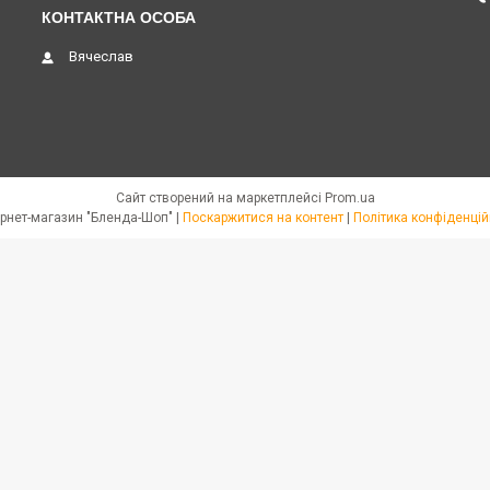
Вячеслав
Сайт створений на маркетплейсі
Prom.ua
Интернет-магазин "Бленда-Шоп" |
Поскаржитися на контент
|
Політика конфіденцій