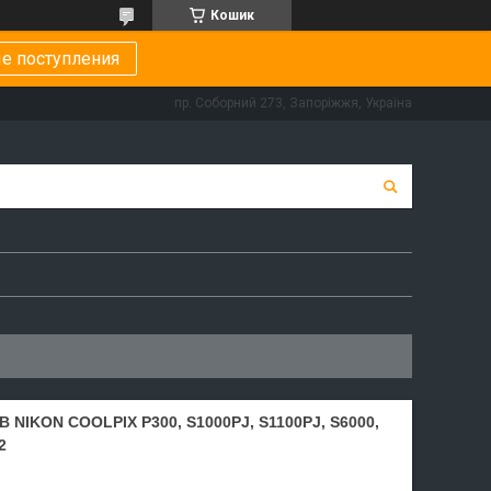
Кошик
е поступления
пр. Соборний 273, Запоріжжя, Україна
IKON COOLPIX P300, S1000PJ, S1100PJ, S6000,
2