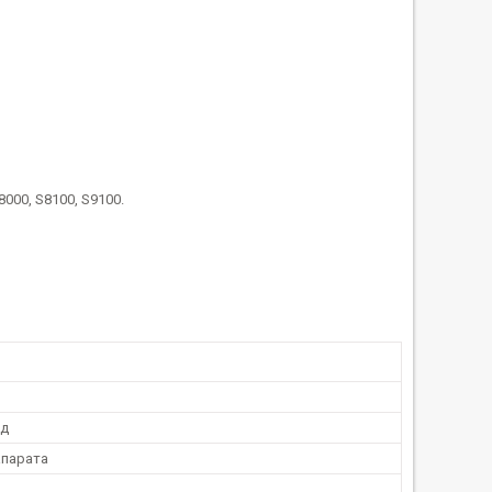
S8000, S8100, S9100.
од
парата