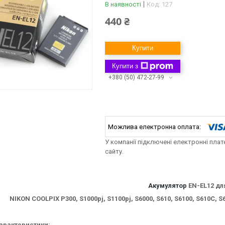
В наявності
Код:
127
440 ₴
Купити
Купити з
+380 (50) 472-27-99
У компанії підключені електронні пла
сайту.
Акумулятор
EN-EL12 дл
NIKON COOLPIX
P300, S1000pj, S1100pj, S6000, S610, S6100, S610C, S6
характеристики: