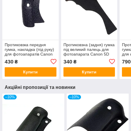
Протиковзка передня
Протиковзна (задня) гумка
Прот
гумка, накладка (під руку)
під великий палець для
гумк
для фотоапаратів Canon
фотоапарата Canon 5D
для 
EOS 550D, 600D, 650D,
Mark IV
D75
430
340
790
₴
₴
700D
Купити
Купити
Акційні пропозиції та новинки
–10%
–10%