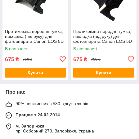
Протиковзна передня гумка,
Протиковзна передня гумка,
накладка (під руку) для
накладка (під руку) для
фотоапарата Canon EOS 5D
фотоапарата Canon EOS 5D
Mark III
Mark IV
В наявності
В наявності
675
675
₴
₴
750 ₴
750 ₴
Купити
Купити
Про нас
90% позитивних з 580 відгуків за рік
Працює з 24.02.2014
м. Запоріжжя
пр. Соборний 273, Запоріжжя, Україна