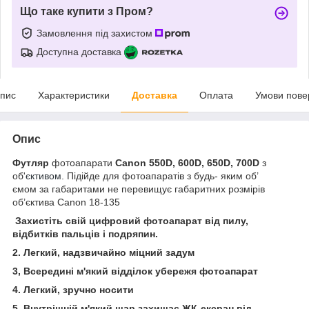
Що таке купити з Пром?
Замовлення під захистом
Доступна доставка
пис
Характеристики
Доставка
Оплата
Умови пове
Опис
Футляр
фотоапарати
Canon 550D, 600D, 650D, 700D
з
об'
єктивом
. Підійде для фотоапаратів з будь- яким об’
ємом за габаритами не перевищує габаритних розмірів
об’єктива Canon 18-135
Захистіть свій цифровий фотоапарат від пилу,
відбитків пальців і подряпин.
2. Легкий, надзвичайно міцний задум
3, Всередині м'який відділок убережя фотоапарат
4. Легкий, зручно носити
5. Внутрішній м'який шар захищає ЖК-ексран від