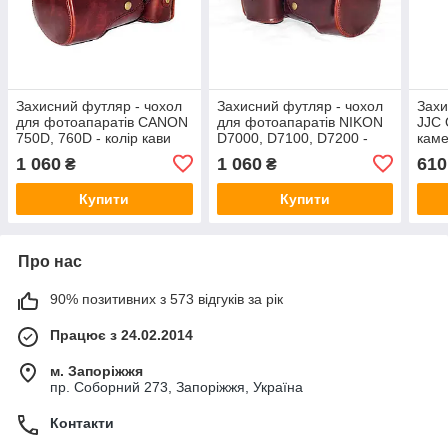
Захисний футляр - чохол
Захисний футляр - чохол
Захи
для фотоапаратів CANON
для фотоапаратів NIKON
JJC
750D, 760D - колір кави
D7000, D7100, D7200 -
каме
(коричневий)
колір кави (коричневий)
400D
1 060
1 060
610
₴
₴
600D
Купити
Купити
Про нас
90% позитивних з 573 відгуків за рік
Працює з 24.02.2014
м. Запоріжжя
пр. Соборний 273, Запоріжжя, Україна
Контакти