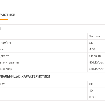
РИСТИКИ
І
к
Sandisk
 пам'яті
SD
'яті
4 GB
дкості
Class 10
ь зчитування
80 Мб/сек
ь запису
60 Мб/сек
УВАЛЬНИЦЬКІ ХАРАКТЕРИСТИКИ
'яті
SD
10
8 GB