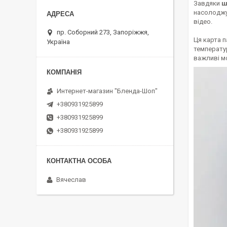
Завдяки
ш
насолоджу
відео.
пр. Соборний 273, Запоріжжя,
Ця карта п
Україна
температур
важливі мо
Интернет-магазин "Бленда-Шоп"
+380931925899
+380931925899
+380931925899
Вячеслав