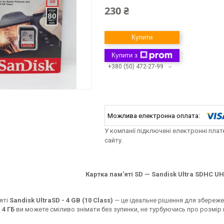
230 ₴
Купити
Купити з
+380 (50) 472-27-99
У компанії підключені електронні пла
сайту.
Картка пам'яті SD — Sandisk Ultra SDHC UHS
яті
Sandisk UltraSD - 4 GB (10 Class)
— це ідеальне рішення для збережен
 4 ГБ
ви можете сміливо знімати без зупинки, не турбуючись про розмір п