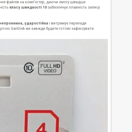
ання файлів на комп'ютер, даючи змогу швидше
ність
класу швидкості 10
забезпечує плавність запису
непроникна, ударостійка
і витримує перепади
артою SanDisk ви завжди будете готові зафіксувати