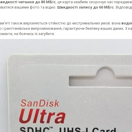
видкості читання до 80 МБ/с
, ця карта неабияк скорочує час передав
ватися вашими фото та відео.
Швидкості запису до 60 МБ/с.
Відповід
ам'яті також вирізняється стійкістю до екстремальних умов: вона
водо
 і рентгенівське випромінювання, гарантуючи безпеку ваших даних. З к
менти, не боячись їх загубити.