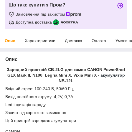
Що таке купити з Пром?
Замовлення під захистом
Доступна доставка
Опис
Характеристики
Доставка
Оплата
Умови п
Опис
Зарядний пристрій CB-2LG для камер CANON PowerShot
G1X Mark II, N100, Legria Mini X, Vixia Mini X -
акумулятор
NB-12L
Вхідний стрес: 100-240 В, 50/60 Гц,
Вихід постійного струму: 4,2V, 0,7A
Led індикація заряду.
Захист від короткого замикання.
Цей пристрій заряджає акумулятори:
CANON