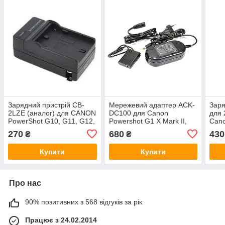
Зарядний пристрій CB-
Мережевий адаптер ACK-
Заря
2LZE (аналог) для CANON
DC100 для Canon
для 
PowerShot G10, G11, G12,
Powershot G1 X Mark II,
Cano
SX30 IS - (акумулятор NB-
Powershot N100 -
Mark
270
680
430
₴
₴
7L)
живлення камери від
MARK
мережі
Купити
Купити
Про нас
90% позитивних з 568 відгуків за рік
Працює з 24.02.2014