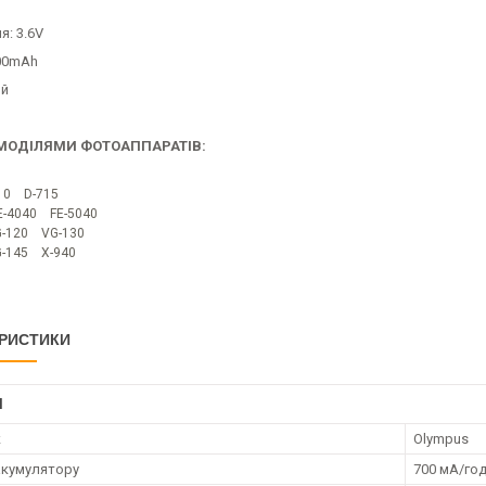
я: 3.6V
700mAh
ий
 МОДІЛЯМИ ФОТОАППАРАТІВ:
10 D-715
E-4040 FE-5040
-120 VG-130
-145 X-940
РИСТИКИ
І
к
Olympus
акумулятору
700 мА/го