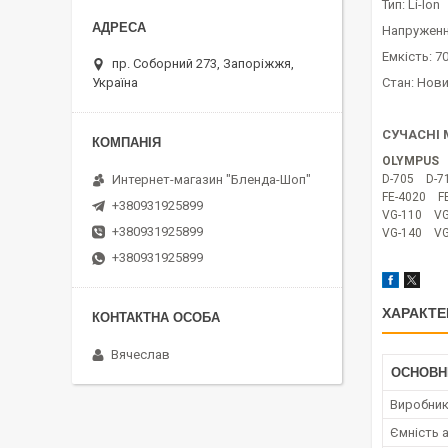
Тип: Li-Ion
Напруженн
Емкість: 
пр. Соборний 273, Запоріжжя,
Україна
Стан: Нов
СУЧАСНІ
OLYMPUS
Интернет-магазин "Бленда-Шоп"
D-705 D-7
FE-4020 F
+380931925899
VG-110 VG
+380931925899
VG-140 VG
+380931925899
ХАРАКТЕ
Вячеслав
ОСНОВН
Виробни
Ємність 