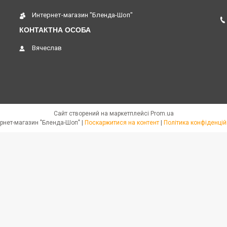
Интернет-магазин "Бленда-Шоп"
Вячеслав
Сайт створений на маркетплейсі
Prom.ua
Интернет-магазин "Бленда-Шоп" |
Поскаржитися на контент
|
Політика конфіденцій