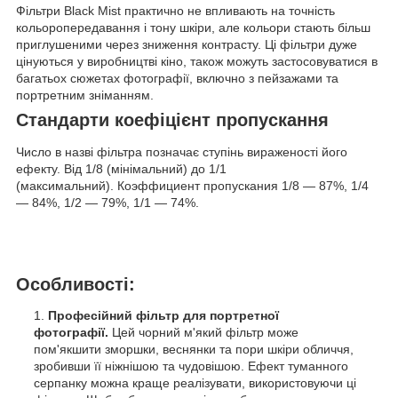
Фільтри Black Mist практично не впливають на точність
кольоропередавання і тону шкіри, але кольори стають більш
приглушеними через зниження контрасту. Ці фільтри дуже
цінуються у виробництві кіно, також можуть застосовуватися в
багатьох сюжетах фотографії, включно з пейзажами та
портретним зніманням.
Стандарти коефіцієнт пропускання
Число в назві фільтра позначає ступінь вираженості його
ефекту. Від 1/8 (мінімальний) до 1/1
(максимальний). Коэффициент пропускания 1/8 — 87%, 1/4
— 84%, 1/2 — 79%, 1/1 — 74%.
Особливості:
Професійний фільтр для портретної
фотографії.
Цей чорний м'який фільтр може
пом'якшити зморшки, веснянки та пори шкіри обличчя,
зробивши її ніжнішою та чудовішою. Ефект туманного
серпанку можна краще реалізувати, використовуючи ці