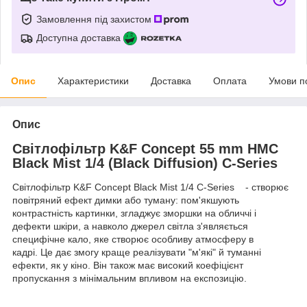
Замовлення під захистом
Доступна доставка
Опис
Характеристики
Доставка
Оплата
Умови п
Опис
Світлофільтр K&F Concept 55 mm HMC
Black Mist 1/4 (Black Diffusion) C-Series
Світлофільтр K&F Concept Black Mist 1/4 C-Series - створює
повітряний ефект димки або туману: пом'якшують
контрастність картинки, згладжує зморшки на обличчі і
дефекти шкіри, а навколо джерел світла з'являється
специфічне кало, яке створює особливу атмосферу в
кадрі. Це дає змогу краще реалізувати "м'які" й туманні
ефекти, як у кіно. Він також має високий коефіцієнт
пропускання з мінімальним впливом на експозицію.