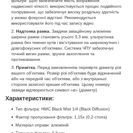
фільтри. Щоб забезпечити якість зображення
надвисокої чіткості, використовується процес подвійного
полірування, що забезпечує високу роздільну здатність
у межах фокусної відстані. Рекомендується
використовувати його під час запису відео.
Надтонка рамка.
Завдяки авіаційному алюмінію
ширина рамки становить усього 3,3 мм, ультратонка
рамка без темних кутів і він'єтування на ширококутних і
довгофокусних об'єктивах. Система ЧПУ забезпечує
точний вигин рамки, зручне захоплення та
протиковзання.
Примітка.
Перед замовленням перевірте діаметр різі
вашого об'єктива. Розмір різі об'єктива буде відзначений
або на передній час об'єктива, або з внутрішньої
сторони захисної кришки об'єктива. Цьому номеру
завжди відтворюється символ «ø» (діаметр).
Характеристики:
Тип фільтра: HMC Black Mist 1/4 (Black Diffusion)
Фактор пропускання фільтра: 1,15x (0,2-стопа)
Матеріал оправи: алюміній