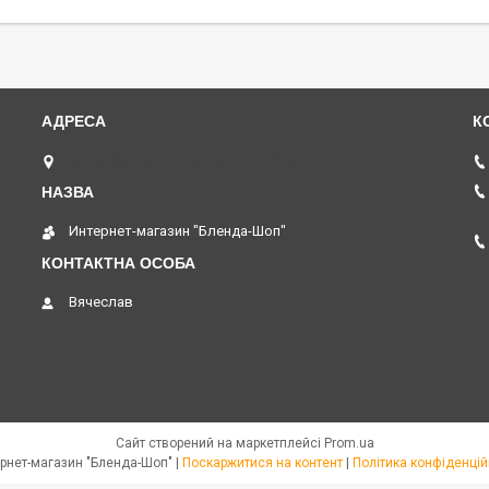
пр. Соборний 273, Запоріжжя, Україна
Интернет-магазин "Бленда-Шоп"
Вячеслав
Сайт створений на маркетплейсі
Prom.ua
Интернет-магазин "Бленда-Шоп" |
Поскаржитися на контент
|
Політика конфіденцій