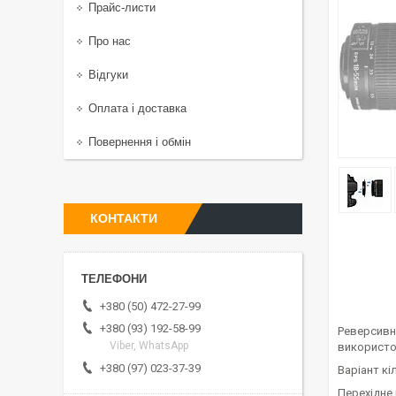
Прайс-листи
Про нас
Відгуки
Оплата і доставка
Повернення і обмін
КОНТАКТИ
+380 (50) 472-27-99
+380 (93) 192-58-99
Реверсивн
Viber, WhatsApp
використо
+380 (97) 023-37-39
Варіант кі
Перехідне 