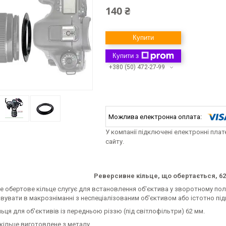
140 ₴
Купити
Купити з
+380 (50) 472-27-99
У компанії підключені електронні пла
сайту.
Реверсивне кільце, що обертається, 6
е обертове кільце слугує для встановлення об'єктива у зворотному пол
вувати в макрозніманні з неспеціалізованим об'єктивом або істотно п
льця для об'єктивів із передньою різзю (під світлофільтри) 62 мм.
кільце виготовлене з металу.