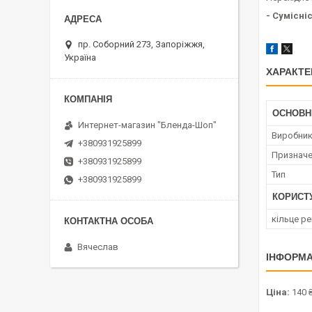
- Сумісні
пр. Соборний 273, Запоріжжя,
Україна
ХАРАКТЕ
ОСНОВН
Интернет-магазин "Бленда-Шоп"
Виробни
+380931925899
Признач
+380931925899
Тип
+380931925899
КОРИСТ
кільце р
Вячеслав
ІНФОРМА
Ціна:
140 