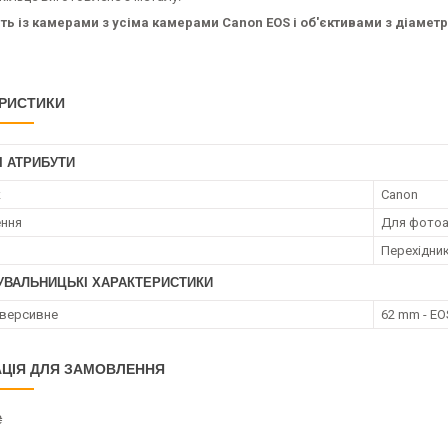
сть із камерами з усіма камерами Canon EOS і об'єктивами з діаметр
РИСТИКИ
І АТРИБУТИ
к
Canon
ення
Для фотоа
Перехідник
УВАЛЬНИЦЬКІ ХАРАКТЕРИСТИКИ
еверсивне
62 mm - EO
ЦІЯ ДЛЯ ЗАМОВЛЕННЯ
₴