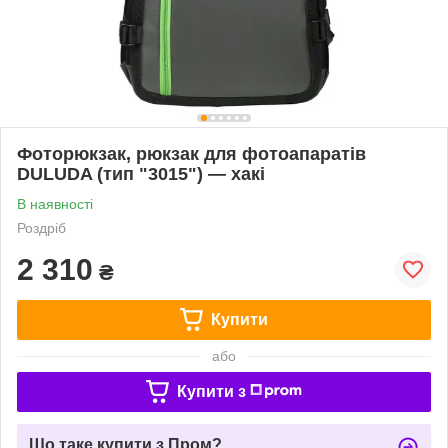
Фоторюкзак, рюкзак для фотоапаратів
DULUDA (тип "3015") — хакі
В наявності
Роздріб
2 310
₴
Купити
або
Купити з
Що таке купити з Пром?