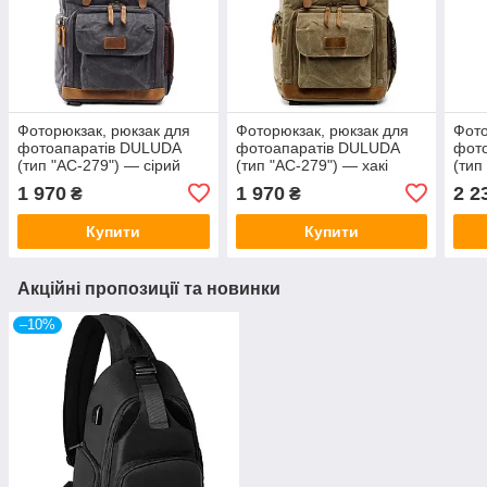
Фоторюкзак, рюкзак для
Фоторюкзак, рюкзак для
Фото
фотоапаратів DULUDA
фотоапаратів DULUDA
фот
(тип "AC-279") — сірий
(тип "AC-279") — хакі
(тип
1 970
1 970
2 2
₴
₴
Купити
Купити
Акційні пропозиції та новинки
–10%