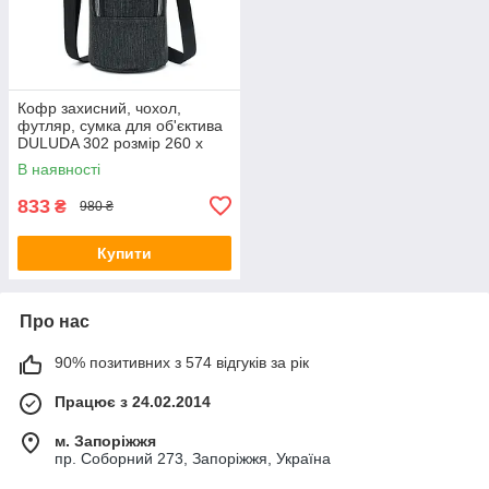
Кофр захисний, чохол,
футляр, сумка для об'єктива
DULUDA 302 розмір 260 х
130 чорно-сірий (код
В наявності
TBD0595292301B)
833
₴
980 ₴
Купити
Про нас
90% позитивних з 574 відгуків за рік
Працює з 24.02.2014
м. Запоріжжя
пр. Соборний 273, Запоріжжя, Україна