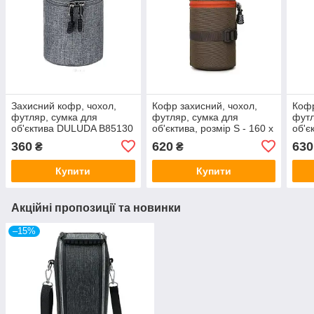
Захисний кофр, чохол,
Кофр захисний, чохол,
Кофр
футляр, сумка для
футляр, сумка для
футл
об'єктива DULUDA B85130
об'єктива, розмір S - 160 х
об'є
розмір 85 х 130 — сірий
90 - коричневий (код
х 12
360
620
630
₴
₴
TBD0595714904)
TBD
Купити
Купити
Акційні пропозиції та новинки
–15%