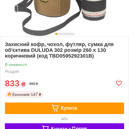
Захисний кофр, чохол, футляр, сумка для
об'єктива DULUDA 302 розмір 260 х 130
коричневий (код TBD0595292301B)
В наявності
Роздріб
833
₴
980 ₴
Економія
147 ₴
Купити
або
Купити з