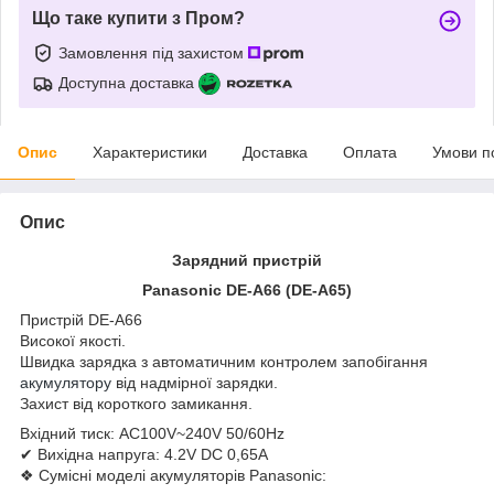
Що таке купити з Пром?
Замовлення під захистом
Доступна доставка
Опис
Характеристики
Доставка
Оплата
Умови п
Опис
Зарядний пристрій
Panasonic DE-A66 (DE-A65)
Пристрій DE-A66
Високої якості.
Швидка зарядка з автоматичним контролем запобігання
акумулятору
від надмірної зарядки.
Захист від короткого замикання.
Вхідний тиск: AC100V~240V 50/60Hz
✔ Вихідна напруга: 4.2V DC 0,65A
❖ Сумісні моделі акумуляторів Panasonic: