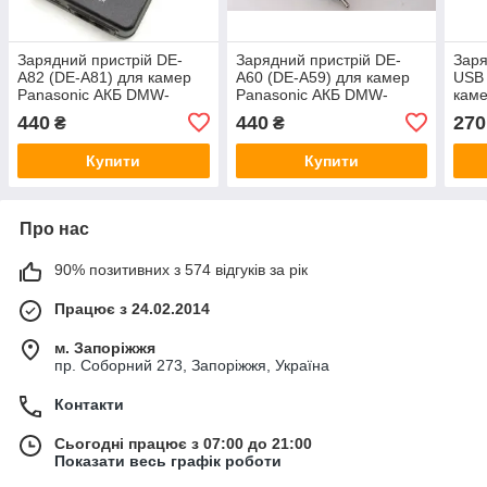
Зарядний пристрій DE-
Зарядний пристрій DE-
Заря
A82 (DE-A81) для камер
A60 (DE-A59) для камер
USB 
Panasonic АКБ DMW-
Panasonic АКБ DMW-
каме
BCJ13, DMW-BCJ13E, BP-
BCF10, DMW-BCF10E,
DMW
440
440
270
₴
₴
DC10
CGA-S009
BCJ
Купити
Купити
Про нас
90% позитивних з 574 відгуків за рік
Працює з 24.02.2014
м. Запоріжжя
пр. Соборний 273, Запоріжжя, Україна
Контакти
Сьогодні працює з 07:00 до 21:00
Показати весь графік роботи