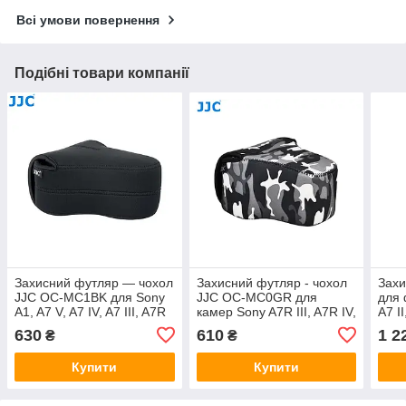
Всі умови повернення
Подібні товари компанії
Захисний футляр — чохол
Захисний футляр - чохол
Захи
JJC OC-MC1BK для Sony
JJC OC-MC0GR для
для 
A1, A7 V, A7 IV, A7 III, A7R
камер Sony A7R III, A7R IV,
A7 II
III, A7R II, A7S III, A9, A9 II
R10, RX10 II, RX10 III,
A7s I
630
610
1 2
₴
₴
RX10 IV, A9
Купити
Купити