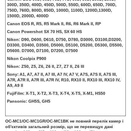
300D, 350D, 400D, 450D, 500D, 550D, 600D, 650D, 700D,
750D, 760D, 800D, 850D, 1000D, 1100D, 1200D,1300D,
1500D, 2000D, 4000D
Canon EOS R, R5, R5 Mark II, R6, R6 Mark II, RP
Canon Powershot SX 70 HS, SX 60 HS
Nikon: D90, D600, D610, D750, D780, D3000, D3100,D3200,
D3300, D3400, D3500, D5000, D5100, D5200, D5300, D5500,
D5600. D7000, D7100, D7200, D7500
Nikon Coolpix P900
Nikon: Z50, Z5, Z6, Z6 II, Z7, Z7 II, Z6 III
Sony: A1, A7, A7 II, A7 III, A7 IV, A7 V, A7S, A7S II, A7S III,
A7R, A7R II, A7R III, A7R IV, R10, RX10 II, RX10 III, RX10 IV,
A9, A9 II
FujiFilm: X-T1, X-T2, X-T3, X-T4, X-T5, X-M1, HS50
Pansonic: GH5S, GH5
OC-MC1/OC-MC1GR/OC-MC1BK не повний перелік камер і
об'єктивів загальний розмір, що не перевищує дані