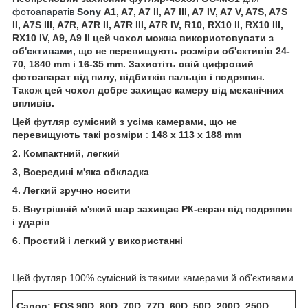
фотоапаратів
Sony
A1, A7, A7 II, A7 III, A7 IV, A7 V, A7S, A7S
II, A7S III, A7R, A7R II, A7R III, A7R IV, R10, RX10 II, RX10 III,
RX10 IV, A9, A9 II цей чохол можна використовувати з
об'
єктивами
, що не перевищують розміри об'єктивів 24-
70, 1840 mm і 16-35 mm.
Захистіть свій цифровий
фотоапарат від пилу, відбитків пальців і подряпин.
Також цей чохол добре захищає камеру від механічних
впливів.
Цей футляр сумісний з усіма камерами, що не
перевищують такі розміри
:
148 x 113 x 188 mm
2. Компактний, легкий
3, Всередині м'яка обкладка
4. Легкий зручно носити
5. Внутрішній м'який шар захищає РК-екран від подряпин
і ударів
6. Простий і легкий у використанні
Цей футляр 100% сумісний із такими камерами й об'єктивами
Canon: EOS 90D, 80D, 70D, 77D, 60D, 50D, 200D, 250D,