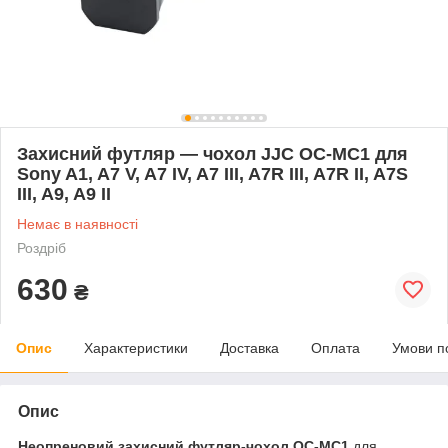
Захисний футляр — чохол JJC OC-MC1 для
Sony A1, A7 V, A7 IV, A7 III, A7R III, A7R II, A7S
III, A9, A9 II
Немає в наявності
Роздріб
630
₴
Опис
Характеристики
Доставка
Оплата
Умови п
Опис
Неопреновий захисний футляр-чохол OC-MC1
для