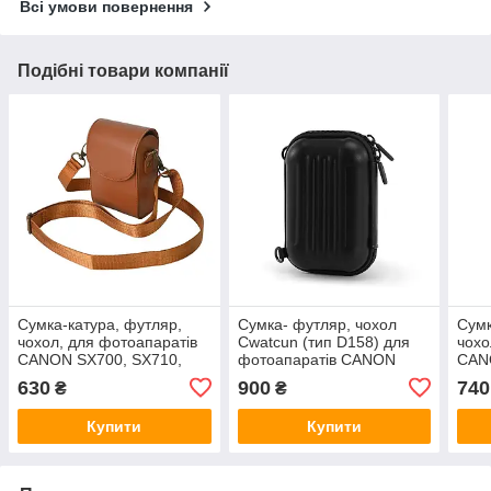
Всі умови повернення
Подібні товари компанії
Сумка-катура, футляр,
Сумка- футляр, чохол
Сумк
чохол, для фотоапаратів
Cwatcun (тип D158) для
чохо
CANON SX700, SX710,
фотоапаратів CANON
CAN
SX720, SX730, SX740 —
SX700, SX710, SX720,
SX72
630
900
740
₴
₴
коричневий
SX730, SX740 чорний
кава
Купити
Купити