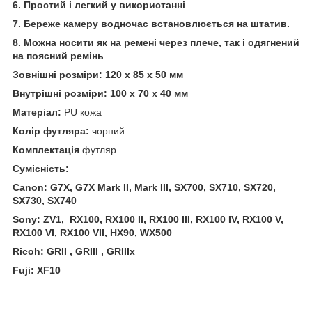
6. Простий і легкий у використанні
7. Береже камеру водночас встановлюється на штатив.
8. Можна носити як на ремені через плече, так і одягнений
на поясний ремінь
Зовнішні розміри: 120 х 85 х 50 мм
Внутрішні розміри: 100 х 70 х 40 мм
Матеріал:
PU кожа
Колір футляра:
чорний
Комплектація
футляр
Сумісність:
Canon: G7X, G7X Mark II, Mark III, SX700, SX710, SX720,
SX730, SX740
Sony: ZV1, RX100, RX100 II, RX100 III, RX100 IV, RX100 V,
RX100 VI, RX100 VII, HX90, WX500
Ricoh: GRII , GRIII , GRIIIx
Fuji: XF10