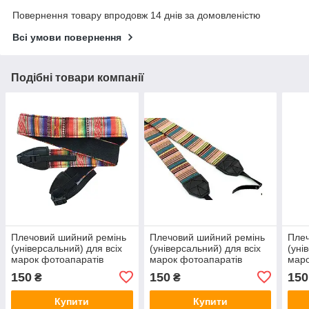
Повернення товару впродовж 14 днів за домовленістю
Всі умови повернення
Подібні товари компанії
Плечовий шийний ремінь
Плечовий шийний ремінь
Плеч
(універсальний) для всіх
(універсальний) для всіх
(уні
марок фотоапаратів
марок фотоапаратів
маро
тип 
150
150
150
₴
₴
Купити
Купити