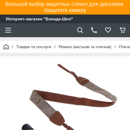
Большой выбор защитных стекол для дисплеев.
Защитите камеру
Интернет-магазин "Бленда-Шоп"
Товари та послуги
Ремені (кистьові та плечові)
Плечо