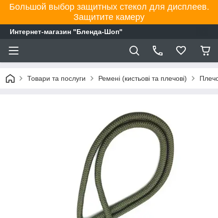
Большой выбор защитных стекол для дисплеев.
Защитите камеру
Интернет-магазин "Бленда-Шоп"
Товари та послуги
Ремені (кистьові та плечові)
Плечо