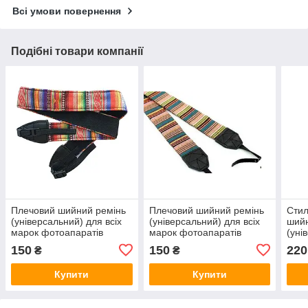
Всі умови повернення
Подібні товари компанії
Плечовий шийний ремінь
Плечовий шийний ремінь
Стил
(універсальний) для всіх
(універсальний) для всіх
шийн
марок фотоапаратів
марок фотоапаратів
(уні
маро
150
150
220
₴
₴
(син
Купити
Купити