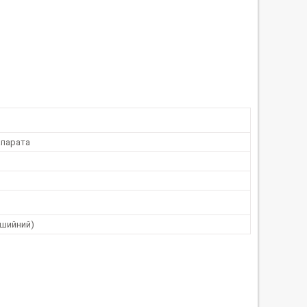
парата
(шийний)