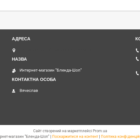
пр. Соборний 273, Запоріжжя, Україна
Интернет-магазин "Бленда-Шоп"
Вячеслав
Сайт створений на маркетплейсі
Prom.ua
Интернет-магазин "Бленда-Шоп" |
Поскаржитися на контент
|
Політика конфіденцій