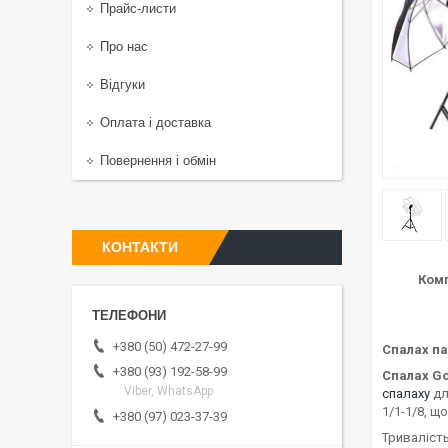
Прайс-листи
Про нас
Відгуки
Оплата і доставка
Повернення і обмін
КОНТАКТИ
Комп
+380 (50) 472-27-99
Спалах п
+380 (93) 192-58-99
Спалах Go
Viber, WhatsApp
спалаху
дл
1/1-1/8, 
+380 (97) 023-37-39
Тривалість