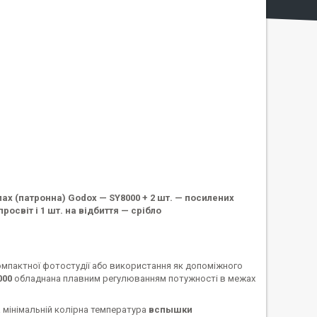
лах (патронна) Godox — SY8000 + 2 шт. — посилених
просвіт і 1 шт. на відбиття — срібло
омпактної фотостудії або використання як допоміжного
000
обладнана плавним регулюванням потужності в межах
а мінімальній колірна температура
вспышки