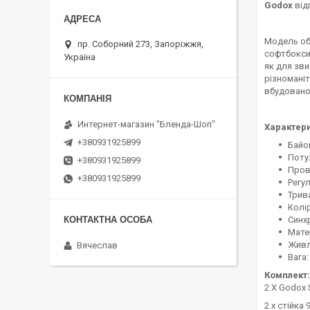
Godox
відп
Модель об
пр. Соборний 273, Запоріжжя,
софтбокси
Україна
як для зв
різномані
вбудовано
Интернет-магазин "Бленда-Шоп"
Характери
+380931925899
Байо
Поту
+380931925899
Пров
+380931925899
Регу
Трива
Колір
Синхр
Мате
Живл
Вячеслав
Вага:
Комплект:
2 X Godox 
2 х стійка 