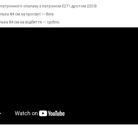
 патронного спалаху з патроном E27 і дротом 220 В
лька 84 см на просвіт — біла
лька 84 см на відбиття — срібло