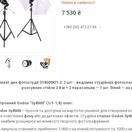
Немає в наявності
7 530 ₴
+380 (50) 472-27-99
лект для фотостудії SY8000KIT-2: 2 шт - ведомих студійних фотоспа
розсувних стійок 2.8 м + 2 парасольки — 1 шт. білий — на 
атронний Godox
"Sy8000" (1/1-1,8) опис:
dox Sy8000
— просте та доступне за вартістю рішення для створення к
я освітлення
фону
або додаткових ефектів. Студійна
спалах Godox Sy8
що неабияк розширює можливості творчого фотографування.
 імпульсу становить приблизно 1/400 с на повній потужності та 1000 с н