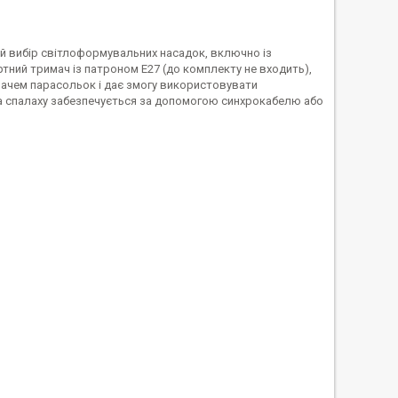
й вибір світлоформувальних насадок, включно із
тний тримач із патроном E27 (до комплекту не входить),
мачем парасольок і дає змогу використовувати
 та спалаху забезпечується за допомогою синхрокабелю або