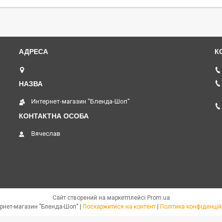
пр. Соборний 273, Запоріжжя, Україна
Интернет-магазин "Бленда-Шоп"
Вячеслав
Сайт створений на маркетплейсі
Prom.ua
Интернет-магазин "Бленда-Шоп" |
Поскаржитися на контент
|
Політика конфіденцій