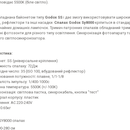
овідає 5500К (біле світло).
ладнана байонетом типу
Godox SS
і дає змогу використовувати широки
, рефлектори та інші насадки.
Спалах Godox Sy8000
кріпиться в стандар
ичайних домашніх лампочок. Тримач патронних спалахів обладнаний три
тні фотозонти для різного типу освітлення. Синхронізація фотоапарату
го світлосинхронізатора.
стика:
нет: SS (універсальне кріплення)
жність спалаху: 72Дж
ідне число: 35 (ISO 100, вбудований рефлектор)
лювання потужності: плавне, 1/1-1/8
лість імпульсу: 1/400-1000с
на температура: 5500K (+/-100К)
онізація: світлова пастка, синхрокабель, кнопка "тест"
ріал корпусу: пластик
ення: AC 220-240V
 0.65кг
SY8000 спалах
90-280 см