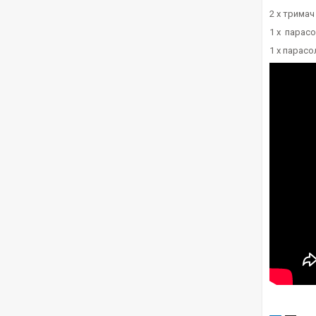
2 х тримач
1 х парасо
1 х парасо